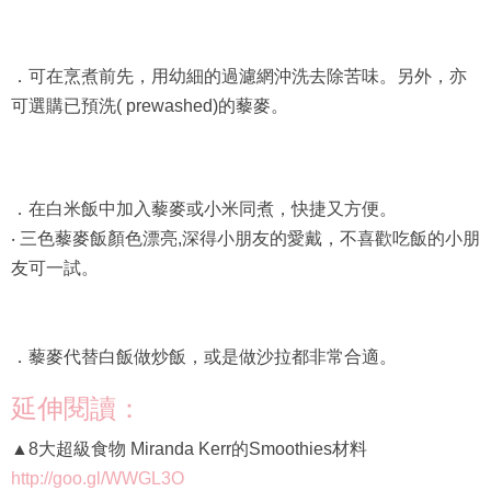
．可在烹煮前先，用幼細的過濾網沖洗去除苦味。另外，亦
可選購已預洗( prewashed)的藜麥。
．在白米飯中加入藜麥或小米同煮，快捷又方便。
‧ 三色藜麥飯顏色漂亮,深得小朋友的愛戴，不喜歡吃飯的小朋
友可一試。
．藜麥代替白飯做炒飯，或是做沙拉都非常合適。
延伸閱讀：
▲8大超級食物 Miranda Kerr的Smoothies材料
http://goo.gl/WWGL3O