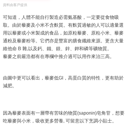
資料由客戶提供
可知道，人體不能自行製造必需氨基酸，一定要從食物吸
取。由於藜麥及小米不含麩質。有麩質過敏的人可以適量選
用以藜麥或小米製成的食品，如原粒藜麥、原粒小米、藜麥
通粉及藜麥粉等。它們亦是豐富的膳食纖維來源。更含大量
維他命 B 雜,以及鈣、鐵、鎂、鋅、鉀和磷等礦物質。
藜麥之前嚴浩都有在專欄中推介過可以用作來治三高。
由圖中更可以看出，藜麥低GI，高蛋白質的特性，更有助於
減肥。
因為藜麥表面有一層帶有苦味的物質(saponin)皂角苷，想要
吃藜麥與小米，吸收更多營養, 可留意以下烹調小貼士。