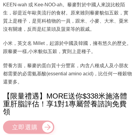
KEEN-wah 或 Kee-NOO-ah。藜麥對於中國人來說比較陌
生，卻是近年歐美流行的食材。原來雖則藜麥貌似五穀，實
質上是種子，是莧科植物的一員，跟米、小麥、大米、粟米
沒有關連，反而是紅菜頭及菠菜等的親戚。
小米，英文名 Millet，起源於中國及韓國，擁有悠久的歷史。
跟藜麥一樣,小米貌似五穀，實則上是種子。
營養方面，藜麥的蛋白質十分豐富，內含八種成人及小朋友
都需要的必需氨基酸(essential amino acid)，比任何一種穀物
還要多。
【限量禮遇】MORE送你$338米施洛體
重肝脂評估！享1對1專屬營養諮詢免費
領
立即選購