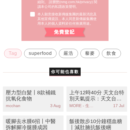
細則。 請瀏覽(
nmg.com.hk/privacy
) 閱
讀本公司的私隱政策聲明。
本人願意接收新傳媒集團的最新消息及
其他宣傳資訊，本人同意新傳媒集團使
用本人的個人資料於任何推廣用途。
Tag
superfood
嚴浩
藜麥
飲食
你可能也喜歡
壓力型白髮丨8款補鐵
上午12時40分 天文台特
抗氧化食物
別天氣提示：天文台發
出強陣風警告市民應立
mcchan
3 Aug
MORE - 生活品味
17 Jul
即採取安全措施
暖腳去水腫6招丨中醫
飯後散步10分鐘穩血糖
拆解腳冷腿腫成因
丨減肚腩抗飯後睏