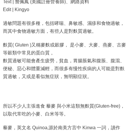
Text | 詹佩鳳 (美國註冊營養師)、網路資料
Edit | Kingyo
過敏問題有很多種，包括哮喘、鼻敏感、濕疹和食物過敏，
而其中食物過敏方面，有些人是對麩質過敏。
麩質( Gluten )又稱麥麩或穀膠， 是小麥、大麥、燕麥、古麥
等穀類中常見的蛋白質 。
麩質過敏可能會產生疲勞，貧血，胃腸脹氣和腹脹、腹瀉、
便秘、惡心和體重減輕，而很多有慢性疾病的人可能是對麩
質過敏，又或是看似無症狀，無明顯症狀。
所以不少人主張進食 藜麥 與小米這類無麩質(Gluten-free)，
以取代常吃的小麥、白米等等。
藜麥，英文名 Quinoa,源於南美方言中 Kinwa 一詞，讀作