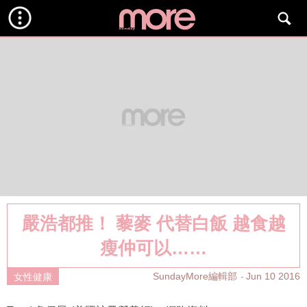
嚴浩都推！ 藜麥 代替白飯 越食越
瘦仲可以……
SundayMore編輯部
Jun 10 2016
女性健康