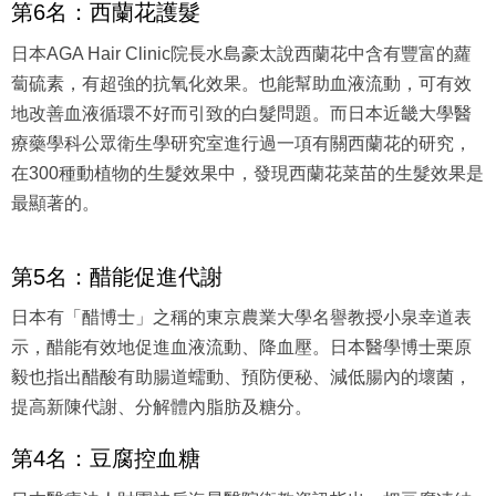
第6名：西蘭花護髮
日本AGA Hair Clinic院長水島豪太說西蘭花中含有豐富的蘿
蔔硫素，有超強的抗氧化效果。也能幫助血液流動，可有效
地改善血液循環不好而引致的白髮問題。而日本近畿大學醫
療藥學科公眾衛生學研究室進行過一項有關西蘭花的研究，
在300種動植物的生髮效果中，發現西蘭花菜苗的生髮效果是
最顯著的。
第5名：醋能促進代謝
日本有「醋博士」之稱的東京農業大學名譽教授小泉幸道表
示，醋能有效地促進血液流動、降血壓。日本醫學博士栗原
毅也指出醋酸有助腸道蠕動、預防便秘、減低腸內的壞菌，
提高新陳代謝、分解體內脂肪及糖分。
第4名：豆腐控血糖
日本醫療法人財團神戶海星醫院衛教資訊指出，把豆腐凍結