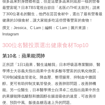
很多蔬果對身體都有益，但是這麼多蔬果到底那一樣的營養
最豐富呢？日本TBS電視台節目「名医のTHE太鼓判」請來
了300位著名的醫生，他們在芸芸食材中，選出了最有營養最
健康的10個食材，讓大家能多吃這些營養豐富的食物！
撰文：Jessica、C Lam｜編輯：C Lam｜圖片來源：
Instagram
300位名醫投票選出健康食材Top10
第10名：蘋果能潤肺
正所謂「1日1蘋果，醫生遠離我」日本呼吸器專業醫師、醫
學博士大谷義夫指出蘋果中含有多酚等豐富的抗氧化物質，
可抑制減慢血管老化、降血壓、整理腸胃、抑制血中膽固
醇。更可有助抑制支氣管發炎、改善肺部問題，改善肺機
能。另一位醫生，日本醫學博士白澤卓二也指出蘋果中所含
的果膠能降低醣類和膽固醇在腸道吸收的速度，可改善排
便、預防中風、飯後血糖迅速上升的問題。