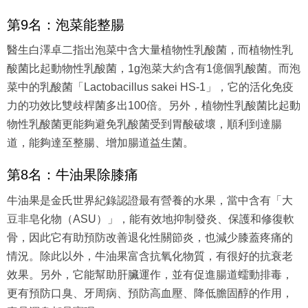
第9名：泡菜能整腸
醫生白澤卓二指出泡菜中含大量植物性乳酸菌，而植物性乳
酸菌比起動物性乳酸菌，1g泡菜大約含有1億個乳酸菌。而泡
菜中的乳酸菌「Lactobacillus sakei HS-1」，它的活化免疫
力的功效比雙歧桿菌多出100倍。另外，植物性乳酸菌比起動
物性乳酸菌更能夠避免乳酸菌受到胃酸破壞，順利到達腸
道，能夠達至整腸、增加腸道益生菌。
第8名：牛油果除膝痛
牛油果是金氏世界紀錄認證最有營養的水果，當中含有「大
豆非皂化物（ASU）」，能有效地抑制發炎、保護和修復軟
骨，因此它有助預防改善退化性關節炎，也減少膝蓋疼痛的
情況。除此以外，牛油果富含抗氧化物質，有很好的抗衰老
效果。另外，它能幫助肝臟運作，並有促進腸道蠕動排毒，
更有預防口臭、牙周病、預防高血壓、降低膽固醇的作用，