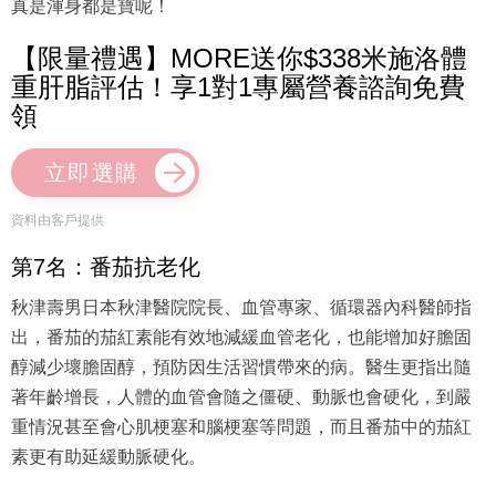
真是渾身都是寶呢！
【限量禮遇】MORE送你$338米施洛體
重肝脂評估！享1對1專屬營養諮詢免費
領
立即選購
資料由客戶提供
第7名：番茄抗老化
秋津壽男日本秋津醫院院長、血管專家、循環器內科醫師指
出，番茄的茄紅素能有效地減緩血管老化，也能增加好膽固
醇減少壞膽固醇，預防因生活習慣帶來的病。醫生更指出隨
著年齡增長，人體的血管會隨之僵硬、動脈也會硬化，到嚴
重情況甚至會心肌梗塞和腦梗塞等問題，而且番茄中的茄紅
素更有助延緩動脈硬化。