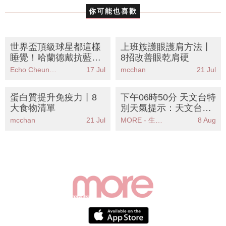
你可能也喜歡
世界盃頂級球星都這樣
上班族護眼護肩方法丨
睡覺！哈蘭德戴抗藍光
8招改善眼乾肩硬
眼鏡、梅西一天睡超過
Echo Cheung（SundayMore編輯部）
17 Jul
mcchan
21 Jul
10小時
蛋白質提升免疫力丨8
下午06時50分 天文台特
大食物清單
別天氣提示：天文台發
出高溫警告提醒市民注
mcchan
21 Jul
MORE - 生活品味
8 Aug
意健康安全