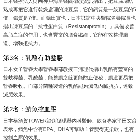
熟成再把它進行乾燥處理的凍豆腐，它的鈣質是一般豆腐的5
倍、鐵質是7倍。而鐮田實也，日本諏訪中央醫院名譽院長也
指出凍豆腐的「抗性蛋白質（Resistantprotein）」具備改善
高脂血症的作用，也含豐富的膳食纖維，它能有效整理腸
道、增強抵抗力。
第3名：乳酪有助整腸
日本女子營養大學營養學部教授三浦理代指出乳酪有豐富的
雙歧桿菌、乳酸菌，能整腸之餘更能防止便秘，腸道更易把
營養吸收。而部分菌種製造的乳酪能夠減低內臟脂肪，達致
減肥效果。
第2名：鯖魚控血壓
日本横須賀TOWER診所循環器内科醫師、飲食專家平田文彦
表示，鯖魚中含有EPA、DHA可幫助血管變得更柔軟，也有
控制血壓的效果。