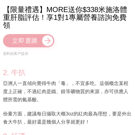
【限量禮遇】MORE送你$338米施洛體
重肝脂評估！享1對1專屬營養諮詢免費
領
立即選購
資料由客戶提供
2. 牛扒
亞洲人一直傾向覺得牛肉「毒」，不宜多吃。這個概念某程
度上正確，不過紅肉是鐵、鎂等礦物質的來源，亦可供應人
體所需的氨基酸。
份量方面，建議每日攝取大概3oz的紅肉最為理想，要是外出
食大牛扒，最好還是幾個人分享就更好！
3. 紅酒
不少人都知道紅酒對心臟健康有益，有研究則指愛跟紅酒的