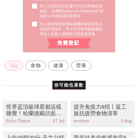
用本人的個人資料於任何推廣用途。
Tag
食物
健康
營養
你可能也喜歡
世界盃頂級球星都這樣
提升免疫力8招丨返工
睡覺！哈蘭德戴抗藍光
族抗疲勞食物清單
眼鏡、梅西一天睡超過
Echo Cheung（SundayMore編輯部）
17 Jul
mcchan
3 Aug
10小時
上午05時30分 天文台特
新垣結衣自然感妝容5
別天氣提示：強雷雨區
招丨圓臉淡妝更顯瘦
逼近香港市民需保持高
MORE - 生活品味
27 Jul
mcchan
27 Jul
度警惕