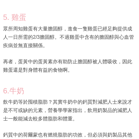
5. 雞蛋
眾所周知雞蛋有大量膽固醇，進食一隻雞蛋已經足夠提供成
人一日所需的2/3膽固醇。不過雞蛋中含有的膽固醇與心血管
疾病並無直接關係。
再者，蛋黃中的蛋黃素亦有助防止膽固醇被人體吸收，因此
雞蛋還是對身體有益的食物啊。
6.牛奶
飲牛奶等於囤積脂肪？其實牛奶中的鈣質對減肥人士來說才
是不可或缺的元素，營養學學家指出，飲用奶製品的減肥人
士一般能減去較多體脂肪和體重。
鈣質中的荷爾蒙也有燃燒脂肪的功效，但必須與奶製品其他
的營養配合之下才可發揮作用，單服鈣片就沒有這樣的效
果。