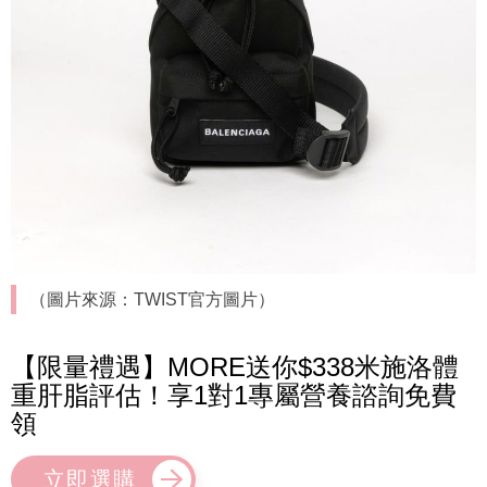
（圖片來源：TWIST官方圖片）
【限量禮遇】MORE送你$338米施洛體
重肝脂評估！享1對1專屬營養諮詢免費
領
立即選購