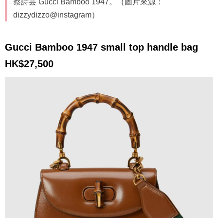
蔡詩芸 Gucci Bamboo 1947。（圖片來源：
dizzydizzo@instagram）
Gucci Bamboo 1947 small top handle bag
HK$27,500