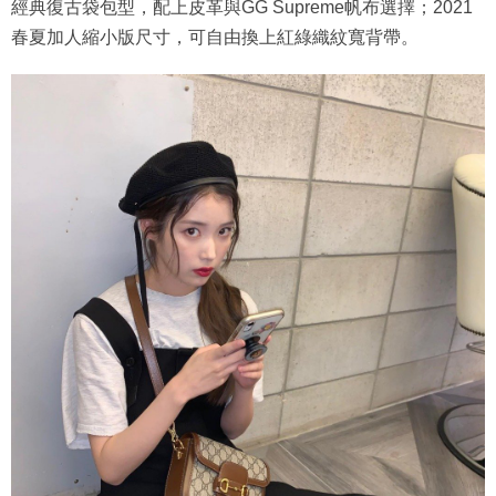
經典復古袋包型，配上皮革與GG Supreme帆布選擇；2021
春夏加人縮小版尺寸，可自由換上紅綠織紋寬背帶。