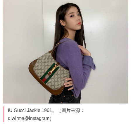
IU Gucci Jackie 1961。（圖片來源：
dlwlrma@instagram）