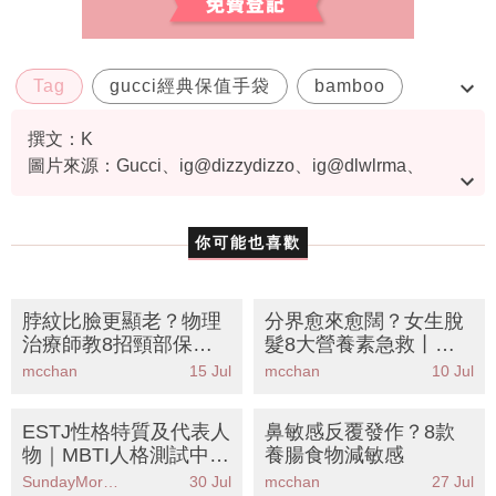
Tag
gucci經典保值手袋
bamboo
supreme
撰文：K
圖片來源：Gucci、ig@dizzydizzo、ig@dlwlrma、
ig@alyssachia
你可能也喜歡
脖紋比臉更顯老？物理
分界愈來愈闊？女生脫
治療師教8招頸部保養
髮8大營養素急救丨營
法 告別「科技頸」重拾
養師拆解成因＋懶人護
mcchan
15 Jul
mcchan
10 Jul
天鵝頸
髮食譜
ESTJ性格特質及代表人
鼻敏感反覆發作？8款
物｜MBTI人格測試中被
養腸食物減敏感
稱為「管理員」人格
SundayMore編輯部
30 Jul
mcchan
27 Jul