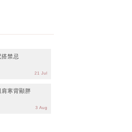
配搭禁忌
21 Jul
圓肩寒背顯胖
3 Aug