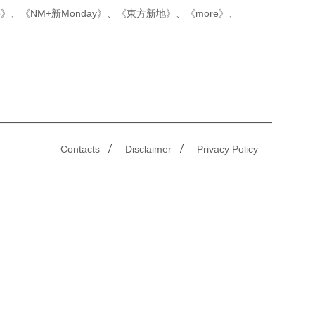
p》
、
《NM+新Monday》
、
《東方新地》
、
《more》
、
/
/
Contacts
Disclaimer
Privacy Policy