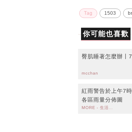
Tag
1503
b
你可能也喜歡
臀肌睡著怎麼辦丨
mcchan
紅雨警告於上午7時
各區雨量分佈圖
MORE - 生活品味