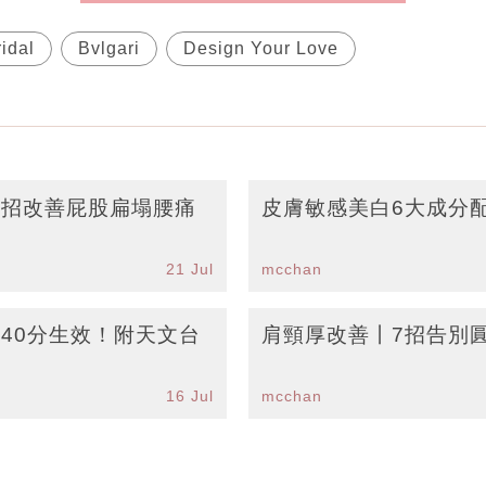
ridal
Bvlgari
Design Your Love
7招改善屁股扁塌腰痛
皮膚敏感美白6大成分
21 Jul
mcchan
40分生效！附天文台
肩頸厚改善丨7招告別
16 Jul
mcchan