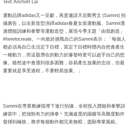
Text: AnchoR Lai
運動品牌adidas又一呈獻，再度邀請天后鄭秀文 (Sammi) 拍
攝廣告，以全新造型演繹adidas春夏女裝運動服。Sammi透
過體能訓練和拳擊等運動造型，展現今季主題「由我創造」
#heretocreate。一向敢於挑戰自己的Sammi表示：「每個人
都必須為自己生活定下目標，當定下目標時體內自然會產生
一種動力，而這股潛在的動力於爆發時更可以超乎自己的想
像。雖然途中會遇到很多困難，容易產生放棄的念頭，但最
重要就是享受過程，不要輕易放棄。」
Sammi在専業教練指導下進行拍攝，全程投入體能和拳擊訓
練當中，把強勁有力的揮拳丶充滿速度的踢腿等高難度動作
發揮到極致，務求每個動作都完美無暇，盡顯專業風範。