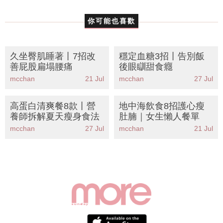
你可能也喜歡
久坐臀肌睡著丨7招改
穩定血糖3招丨告別飯
善屁股扁塌腰痛
後眼瞓甜食癮
mcchan
21 Jul
mcchan
27 Jul
高蛋白清爽餐8款丨營
地中海飲食8招護心瘦
養師拆解夏天瘦身食法
肚腩｜女生懶人餐單
mcchan
27 Jul
mcchan
21 Jul