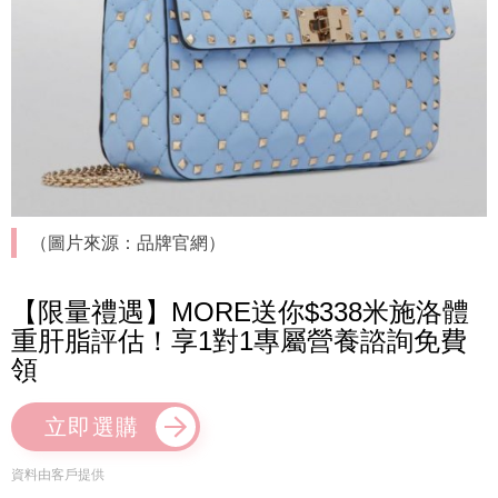
（圖片來源：品牌官網）
【限量禮遇】MORE送你$338米施洛體
重肝脂評估！享1對1專屬營養諮詢免費
領
立即選購
資料由客戶提供