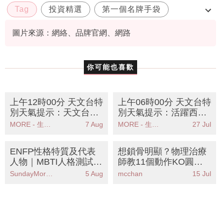
Tag
投資精選
第一個名牌手袋
職場時尚
圖片來源：網絡、品牌官網、網路
你可能也喜歡
上午12時00分 天文台特
上午06時00分 天文台特
別天氣提示：天文台提
別天氣提示：活躍西南
醒週末酷熱天氣市民需
氣流帶來驟雨及雷暴市
MORE - 生活品味
7 Aug
MORE - 生活品味
27 Jul
注意防暑措施
民需注意安全
ENFP性格特質及代表
想鎖骨明顯？物理治療
人物｜MBTI人格測試中
師教11個動作KO圓肩
被稱為「競選者」人格
厚背丨告別胸小肌斜方
SundayMore編輯部
5 Aug
mcchan
15 Jul
肌緊繃重現一字鎖骨