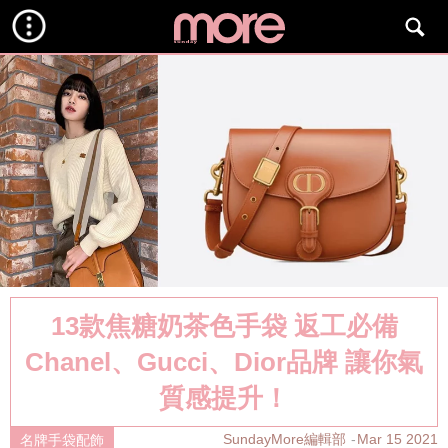
13款焦糖奶茶色手袋 返工必備
Chanel、Gucci、Dior品牌 讓你氣
質感提升！
SundayMore編輯部
Mar 15 2021
名牌手袋配飾