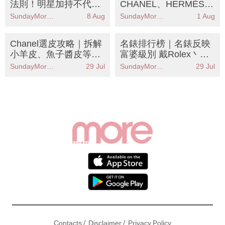
法則！明星加持不代表
CHANEL、HERMÈS、
值得？輕鬆選出長青經
GUCCI 二手中古手袋入
SundayMore編輯部
8 Aug
SundayMore編輯部
1 Aug
典保值款
手前必看
Chanel選皮攻略｜拆解
名錶排行榜｜名錶反映
小羊皮、魚子醬皮等5
富婆級別 戴Rolex丶OM
大皮革優缺點 哪款最耐
EGA未算最有錢？
SundayMore編輯部
29 Jul
SundayMore編輯部
29 Jul
用？
/
/
Contacts
Disclaimer
Privacy Policy