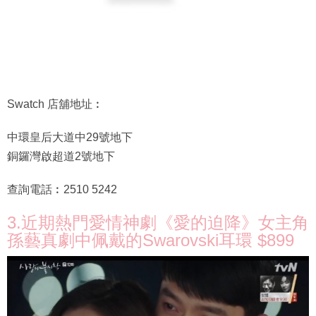
Swatch 店舖地址︰
中環皇后⼤道中29號地下
銅鑼灣啟超道2號地下
查詢電話︰2510 5242
3.近期熱門愛情神劇《愛的迫降》女主角
孫藝真劇中佩戴的Swarovski耳環 $899