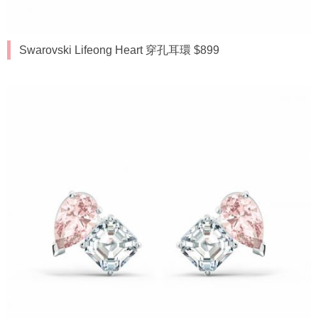
Swarovski Lifeong Heart 穿孔耳環 $899