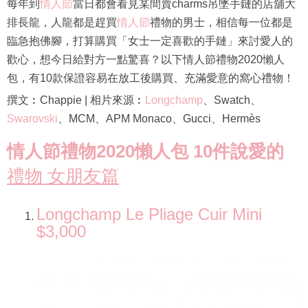
每年到
情人節
當日都會看見某間賣charms吊墜手鏈的店舖大
排長龍，人龍都是趕買
情人節
禮物的男士，相信每一位都是
臨急抱佛腳，打算購買「女士一定喜歡的手鏈」來討愛人的
歡心，想今日給對方一點驚喜？以下情人節禮物2020懶人
包，有10款保證容易在放工後購買、充滿愛意的窩心禮物！
撰文︰Chappie | 相片來源︰
Longchamp
、Swatch、
Swarovski
、MCM、APM Monaco、Gucci、Hermès
情人節禮物2020懶人包 10件說愛的
禮物 女朋友篇
Longchamp Le Pliage Cuir Mini
$3,000