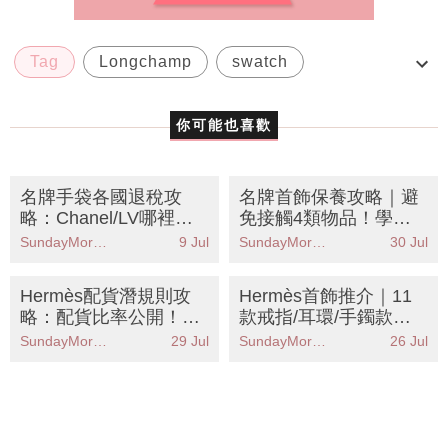
Tag
Longchamp
swatch
Swarovski
Gucci
你可能也喜歡
名牌手袋各國退稅攻
名牌首飾保養攻略｜避
略：Chanel/LV哪裡買
免接觸4類物品！學會1
最划算？零配貨入手He
招即變全新狀態！
SundayMore編輯部
9 Jul
SundayMore編輯部
30 Jul
rmès
Hermès配貨潛規則攻
Hermès首飾推介｜11
略：配貨比率公開！這
款戒指/耳環/手鐲款
3款最難買 附必買手袋
式！3千2起入手入門
SundayMore編輯部
29 Jul
SundayMore編輯部
26 Jul
推薦
款！