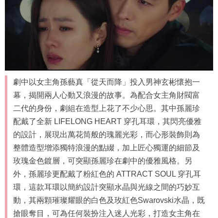
劇中以女主角孫藝真「從天而降」投入男神玄彬懷抱一
幕，揭開兩人心動又浪漫的故事。為配合女主角財閥富
二代的身份，劇組在造型上花了不少心思。其中孫麗珍
配戴了全新 LIFELONG HEART 穿孔耳環，其閃亮優雅
的設計，展現出萬花筒般的瑰麗光彩，而心形裝飾則為
整體造型增添獨特浪漫的點綴，加上匠心獨運的細節及
玫瑰金色鍍層，可突顯孫麗珍在劇中的優雅風格。另
外，孫麗珍更配戴了粉紅色的 ATTRACT SOUL 穿孔耳
環，這款耳環以簡約設計突顯水晶與光線之間的巧妙互
動，其兩顆璀璨耀眼的白色及玫紅色Swarovski水晶，既
搶眼奪目，可為任何裝扮注入迷人光彩，打造女主角在