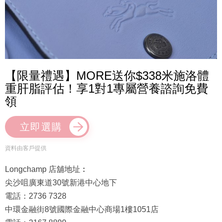
【限量禮遇】MORE送你$338米施洛體
重肝脂評估！享1對1專屬營養諮詢免費
領
立即選購
資料由客戶提供
Longchamp 店舖地址︰
尖沙咀廣東道30號新港中心地下
電話：2736 7328
中環金融街8號國際金融中心商場1樓1051店