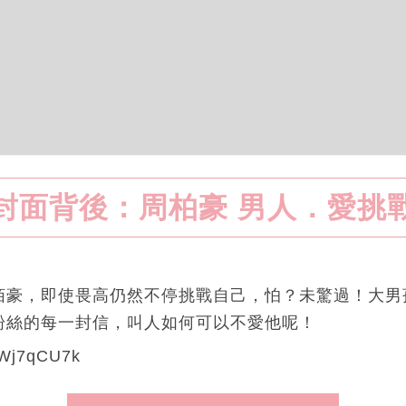
封面背後：周柏豪 男人．愛挑
栢豪，即使畏高仍然不停挑戰自己，怕？未驚過！大男
粉絲的每一封信，叫人如何可以不愛他呢！
bTWj7qCU7k