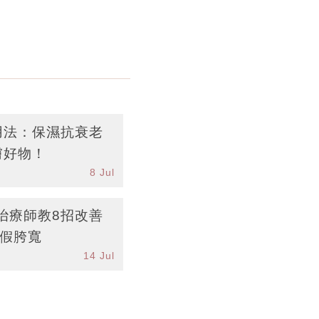
用法：保濕抗衰老
膚好物！
8 Jul
治療師教8招改善
腿假胯寬
14 Jul