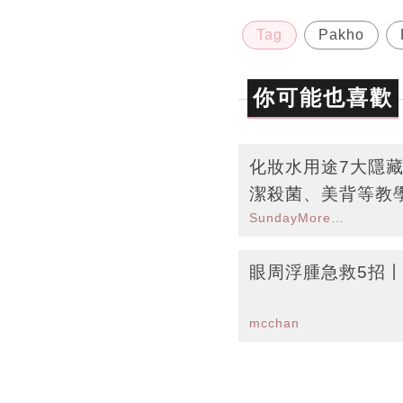
Tag
Pakho
你可能也喜歡
化妝水用途7大隱
潔殺菌、美背等教
SundayMore編輯部
眼周浮腫急救5招
mcchan