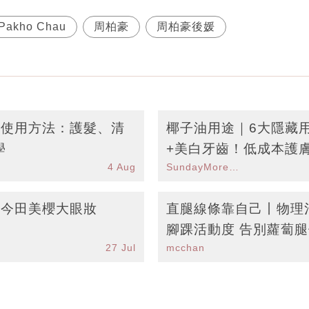
Pakho Chau
周柏豪
周柏豪後媛
藏使用方法：護髮、清
椰子油用途｜6大隱藏
學
+美白牙齒！低成本護
4 Aug
SundayMore編輯部
丨今田美櫻大眼妝
直腿線條靠自己丨物理
腳踝活動度 告別蘿蔔
27 Jul
mcchan