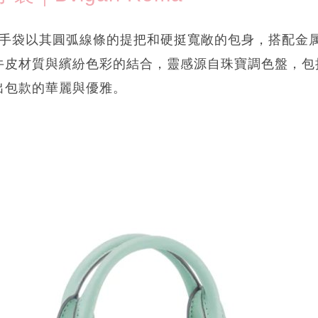
ma系列手袋以其圓弧線條的提把和硬挺寬敞的包身，搭配
牛皮材質與繽紛色彩的結合，靈感源自珠寶調色盤，包
出包款的華麗與優雅。