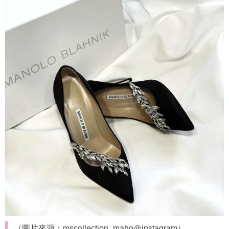
（圖片來源：mscollection_maho＠instagram）