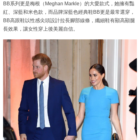
BB系列更是梅根（Meghan Markle）的大愛款式，她擁有豔
紅、深藍和米色款，而品牌深藍色經典鞋BB更是最常選穿，
BB高跟鞋以性感尖頭設計拉長腳部線條，纖細鞋有顯高顯腿
長效果，讓女性穿上後美麗自信。