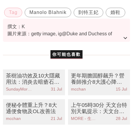
Tag
Manolo Blahnik
剴特王妃
婚鞋
撰文：K
圖片來源：getty image, ig@Duke and Duchess of
Cambridge、ig@fitzmuseum_ukfitzmuseum_uk、《Sex
and the city》劇照, manoloblahnik@instagram, 《為何
你可能也喜歡
是吳秀才？》劇照, mscollection_maho＠instagram
茶樹油功效及10大隱藏
更年期膽固醇飆升？營
用法：消炎去暗瘡石頭
養師推介8大護心降醇
瘡、紓緩婦女病
食物丨附防心臟病飲食
SundayMore編輯部
31 Jul
mcchan
15 Jul
攻略
便秘令體重上升？8大
上午05時30分 天文台特
通便食物及OL改善法
別天氣提示：天文台提
醒珠江口雨區逐漸靠近
mcchan
21 Jul
MORE - 生活品味
28 Jul
市民需注意天氣變化