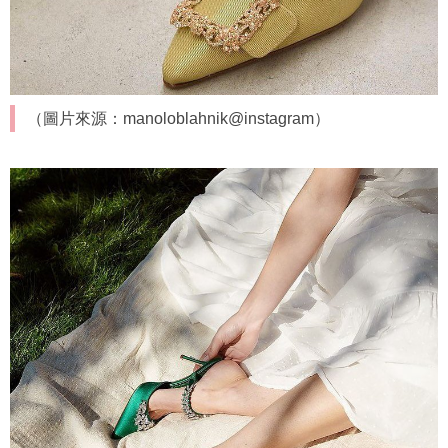
（圖片來源：manoloblahnik@instagram）