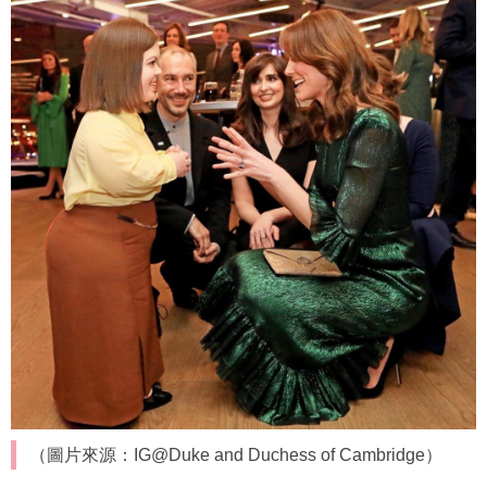
（圖片來源：IG@Duke and Duchess of Cambridge）