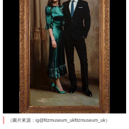
（圖片來源：ig@fitzmuseum_ukfitzmuseum_uk）