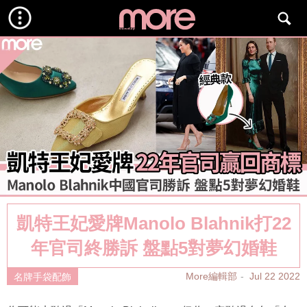
凱特王妃愛牌Manolo Blahnik打22
年官司終勝訴 盤點5對夢幻婚鞋
More編輯部
Jul 22 2022
名牌手袋配飾