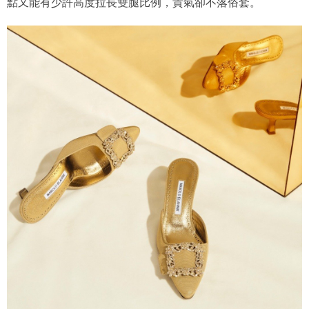
點又能有少許高度拉長雙腿比例，貴氣卻不落俗套。