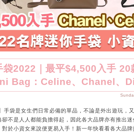
袋2022｜最平$4,500入手 2
ni Bag：Celine、Chanel、D
Sund
2】手袋是女生們日常必備的單品，不論是外出遊玩，
格卻不是人人都能負擔得起，因此各大品牌亦有推出迷
，對於小資女來說便更易入手！新一年快看看各大品牌