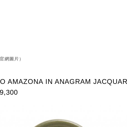
E官網圖片）
NO AMAZONA IN ANAGRAM JACQUA
9,300