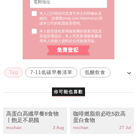
本人已詳閱並同意遵守本文列明條款及
細則。 請瀏覽(
nmg.com.hk/privacy
) 閱
讀本公司的私隱政策聲明。
本人願意接收新傳媒集團的最新消息及
其他宣傳資訊，本人同意新傳媒集團使
用本人的個人資料於任何推廣用途。
Tag
7-11低碳早餐清單
低醣飲食
外食族減肥
減肥早餐
你可能也喜歡
高蛋白高纖早餐8食物
咖啡燃脂前必吃5款高
丨飽足不易餓
蛋白食物
mcchan
3 Aug
mcchan
27 Jul