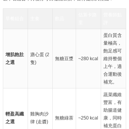
估算卡路
營養師點
早餐組合
主食
飲品
里
評
蛋白質含
量極高，
飽足感可
增肌飽肚
溏心蛋 (2
無糖豆漿
~280 kcal
維持整個
之選
隻)
上午，適
合運動後
補充。
蔬菜纖維
豐富，有
助腸道健
輕盈高纖
雞胸肉沙
無糖綠茶
~250 kcal
康，同時
之選
律 (走醬)
補充蛋白