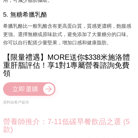
用，可減少脂肪攝取。
5. 無糖希臘乳酪
希臘乳酪比一般乳酪含有更高蛋白質，質感更濃稠，飽腹感
更強。選擇無糖或原味款式，避免添加了大量糖分的口味。
你可以自行配搭少量堅果，增加口感和健康脂肪。
【限量禮遇】MORE送你$338米施洛體
重肝脂評估！享1對1專屬營養諮詢免費
領
立即選購
資料由客戶提供
營養師推介：7-11低碳早餐飲品之選 (5
款)