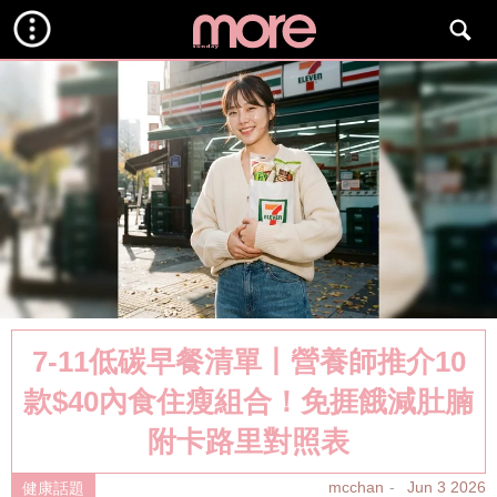
7-11低碳早餐清單丨營養師推介10
款$40內食住瘦組合！免捱餓減肚腩
附卡路里對照表
mcchan
Jun 3 2026
健康話題