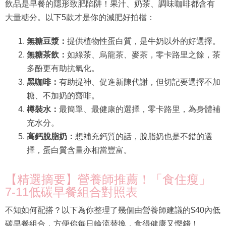
飲品是早餐的隱形致肥陷阱！果汁、奶茶、調味咖啡都含有
大量糖分。以下5款才是你的減肥好拍檔：
無糖豆漿：
提供植物性蛋白質，是牛奶以外的好選擇。
無糖茶飲：
如綠茶、烏龍茶、麥茶，零卡路里之餘，茶
多酚更有助抗氧化。
黑咖啡：
有助提神、促進新陳代謝，但切記要選擇不加
糖、不加奶的齋啡。
樽裝水：
最簡單、最健康的選擇，零卡路里，為身體補
充水分。
高鈣脫脂奶：
想補充鈣質的話，脫脂奶也是不錯的選
擇，蛋白質含量亦相當豐富。
【精選摘要】營養師推薦！「食住瘦」
7-11低碳早餐組合對照表
不知如何配搭？以下為你整理了幾個由營養師建議的$40內低
碳早餐組合，方便你每日輪流替換，食得健康又慳錢！