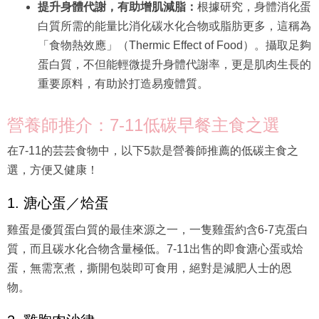
提升身體代謝，有助增肌減脂：
根據研究，身體消化蛋
白質所需的能量比消化碳水化合物或脂肪更多，這稱為
「食物熱效應」（Thermic Effect of Food）。攝取足夠
蛋白質，不但能輕微提升身體代謝率，更是肌肉生長的
重要原料，有助於打造易瘦體質。
營養師推介：7-11低碳早餐主食之選
在7-11的芸芸食物中，以下5款是營養師推薦的低碳主食之
選，方便又健康！
1. 溏心蛋／烚蛋
雞蛋是優質蛋白質的最佳來源之一，一隻雞蛋約含6-7克蛋白
質，而且碳水化合物含量極低。7-11出售的即食溏心蛋或烚
蛋，無需烹煮，撕開包裝即可食用，絕對是減肥人士的恩
物。