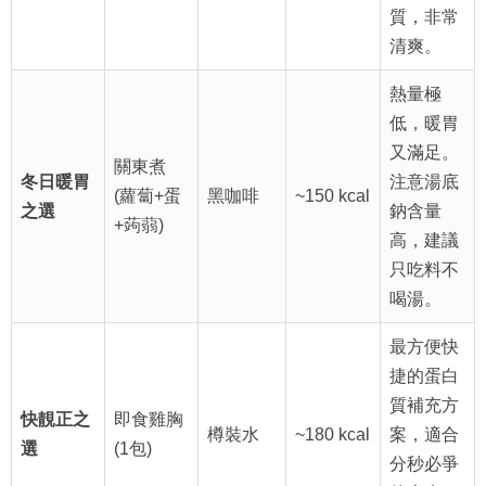
質，非常
清爽。
熱量極
低，暖胃
又滿足。
關東煮
冬日暖胃
注意湯底
(蘿蔔+蛋
黑咖啡
~150 kcal
之選
鈉含量
+蒟蒻)
高，建議
只吃料不
喝湯。
最方便快
捷的蛋白
質補充方
快靚正之
即食雞胸
樽裝水
~180 kcal
案，適合
選
(1包)
分秒必爭