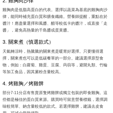
2. 雞胸肉沙律
雞胸肉是低脂高蛋白的代表。選擇以蔬菜為基底的雞胸肉沙
律，能同時補充蛋白質和膳食纖維。營養師提醒，重點在於
醬汁！應盡量選擇和風醬、醋等較低卡的醬汁，或直接「走
醬」，避免高熱量的千島醬或蛋黃醬。
3. 關東煮（慎選款式）
天氣轉涼時，熱騰騰的關東煮是暖胃好選擇。只要懂得選
擇，關東煮也可以是低碳餐單的一部分。建議選擇原型食
物，例如：白蘿蔔、雞蛋、豆腐、蒟蒻等，避開丸類、竹輪
等加工食品，因其澱粉含量較高。
4. 烤雞胸／烤雞髀
部分7-11分店有售賣原隻烤雞髀或獨立包裝的即食雞胸。這
些都是極佳的蛋白質來源。購買時可留意營養標籤，選擇調
味較簡單、鈉含量較低的款式。若選擇雞髀，建議去皮食