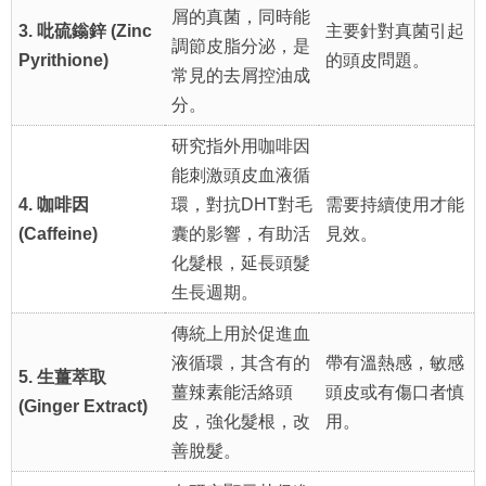
屑的真菌，同時能
3. 吡硫鎓鋅 (Zinc
主要針對真菌引起
調節皮脂分泌，是
Pyrithione)
的頭皮問題。
常見的去屑控油成
分。
研究指外用咖啡因
能刺激頭皮血液循
4. 咖啡因
環，對抗DHT對毛
需要持續使用才能
(Caffeine)
囊的影響，有助活
見效。
化髮根，延長頭髮
生長週期。
傳統上用於促進血
液循環，其含有的
帶有溫熱感，敏感
5. 生薑萃取
薑辣素能活絡頭
頭皮或有傷口者慎
(Ginger Extract)
皮，強化髮根，改
用。
善脫髮。