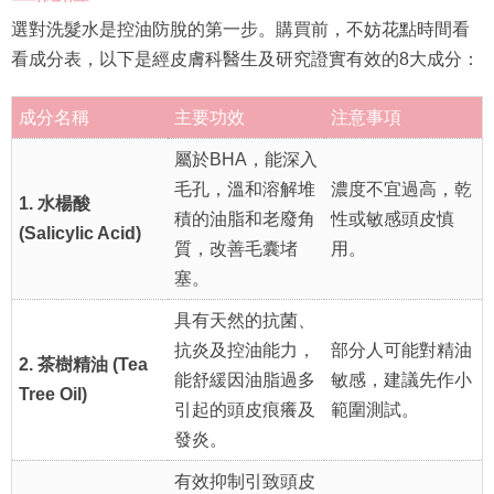
選對洗髮水是控油防脫的第一步。購買前，不妨花點時間看
看成分表，以下是經皮膚科醫生及研究證實有效的8大成分：
成分名稱
主要功效
注意事項
屬於BHA，能深入
毛孔，溫和溶解堆
濃度不宜過高，乾
1. 水楊酸
積的油脂和老廢角
性或敏感頭皮慎
(Salicylic Acid)
質，改善毛囊堵
用。
塞。
具有天然的抗菌、
抗炎及控油能力，
部分人可能對精油
2. 茶樹精油 (Tea
能舒緩因油脂過多
敏感，建議先作小
Tree Oil)
引起的頭皮痕癢及
範圍測試。
發炎。
有效抑制引致頭皮