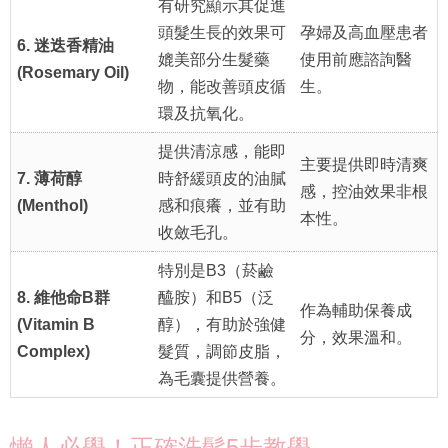
有研究顯示其促進
頭髮生長的效果可
孕婦及高血壓患者
6. 迷迭香精油
媲美部分生髮藥
使用前應諮詢醫
(Rosemary Oil)
物，能改善頭皮循
生。
環及抗氧化。
提供清涼感，能即
主要提供即時清爽
7. 薄荷醇
時舒緩頭皮的油膩
感，控油效果非根
(Menthol)
感和痕癢，並有助
本性。
收斂毛孔。
特別是B3（菸鹼
8. 維他命B群
醯胺）和B5（泛
作為輔助保養成
(Vitamin B
醇），有助於強健
分，效果溫和。
Complex)
髮質，調節皮脂，
為毛囊提供營養。
懶人必學！正確洗髮5步教學