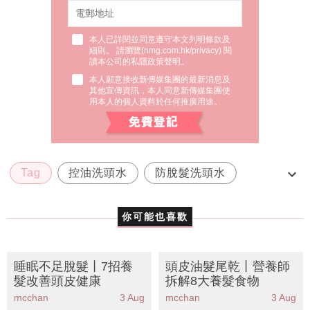
本人已詳閱並同意遵守本文列明條款及
細則。 請瀏覽(
nmg.com.hk/privacy
) 閱
讀本公司的私隱政策聲明。
本人願意接收新傳媒集團的最新消息及
其他宣傳資訊，本人同意新傳媒集團使
用本人的個人資料於任何推廣用途。
Tag
控油洗頭水
防脫髮洗頭水
頭皮油又甩髮怎樣洗
頭皮護理
你可能也喜歡
睡眠不足脫髮丨7招養
頭皮油髮尾乾丨營養師
髮改善頭皮健康
拆解8大養髮食物
mcchan
3 Aug
mcchan
3 Aug