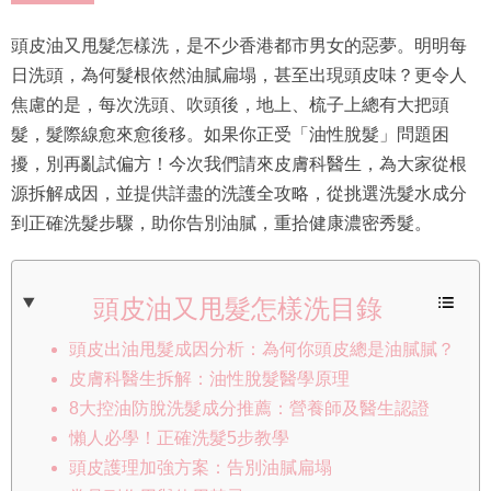
頭皮油又甩髮怎樣洗，是不少香港都市男女的惡夢。明明每
日洗頭，為何髮根依然油膩扁塌，甚至出現頭皮味？更令人
焦慮的是，每次洗頭、吹頭後，地上、梳子上總有大把頭
髮，髮際線愈來愈後移。如果你正受「油性脫髮」問題困
擾，別再亂試偏方！今次我們請來皮膚科醫生，為大家從根
源拆解成因，並提供詳盡的洗護全攻略，從挑選洗髮水成分
到正確洗髮步驟，助你告別油膩，重拾健康濃密秀髮。
頭皮油又甩髮怎樣洗目錄
頭皮出油甩髮成因分析：為何你頭皮總是油膩膩？
皮膚科醫生拆解：油性脫髮醫學原理
8大控油防脫洗髮成分推薦：營養師及醫生認證
懶人必學！正確洗髮5步教學
頭皮護理加強方案：告別油膩扁塌