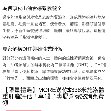
為何頭皮出油會導致脫髮？
過多的油脂會與塵埃及老廢角質混合，形成固態的油脂塊堵
塞毛囊。毛囊一旦被堵塞，便會發炎、萎縮，影響頭髮健康
生長，令新生頭髮變得細軟、脆弱，最終導致脫落。這種情
況被稱為「脂溢性脫髮」。
專家解構DHT與雄性禿關係
對於部分有遺傳傾向的人士，體內的雄性荷爾蒙會被一種名
為「5α還原酶」的酵素轉化為二氫睪固酮（DHT）。DHT會
攻擊毛囊，使其萎縮，導致頭髮變幼並脫落，這就是常見的
「雄性禿」。而頭皮出油的環境，往往會令這種情況惡化。
【限量禮遇】MORE送你$338米施洛體
重肝脂評估！享1對1專屬營養諮詢免費
領