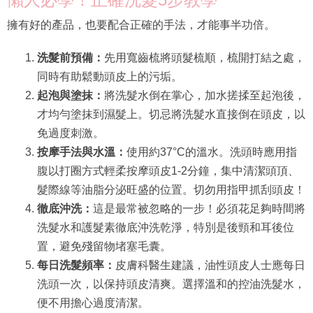
擁有好的產品，也要配合正確的手法，才能事半功倍。
洗髮前預備：
先用寬齒梳將頭髮梳順，梳開打結之處，
同時有助鬆動頭皮上的污垢。
起泡與塗抹：
將洗髮水倒在掌心，加水搓揉至起泡後，
才均勻塗抹到濕髮上。切忌將洗髮水直接倒在頭皮，以
免過度刺激。
按摩手法與水溫：
使用約37°C的溫水。洗頭時應用指
腹以打圈方式輕柔按摩頭皮1-2分鐘，集中清潔頭頂、
髮際線等油脂分泌旺盛的位置。切勿用指甲抓刮頭皮！
徹底沖洗：
這是最常被忽略的一步！必須花足夠時間將
洗髮水和護髮素徹底沖洗乾淨，特別是後頸和耳後位
置，避免殘留物堵塞毛囊。
每日洗髮頻率：
皮膚科醫生建議，油性頭皮人士應每日
洗頭一次，以保持頭皮清爽。選擇溫和的控油洗髮水，
便不用擔心過度清潔。