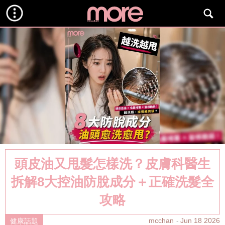
頭皮油又甩髮怎樣洗？皮膚科醫生
拆解8大控油防脫成分＋正確洗髮全
攻略
mcchan
Jun 18 2026
健康話題