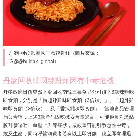
丹麥回收3款韓國三養辣雞麵（圖片來源：
IG@@buldak_global）
丹麥回收韓國辣雞麵因有中毒危機
丹麥政府日前突然下令回收南韓三養食品公司旗下3款辣雞味
即食麵，分別是「特超辣雞味即食麵（3倍辣）」、「超辣雞
味即食麵（2倍辣）」及「香辣雞味即食麵」。當地食品管理
局公告稱，上述3款產品因辣椒素含量過高，可能過度刺激黏
膜引發嘔吐、血壓上升等症狀，最嚴重可能引致急性中毒，
危及生命，同時呼籲消費者若有以上即食麵，應立即辦理退