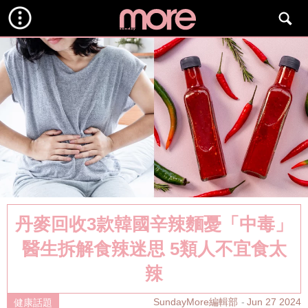
丹麥回收3款韓國辛辣麵憂「中毒」
醫生拆解食辣迷思 5類人不宜食太
辣
SundayMore編輯部
Jun 27 2024
健康話題