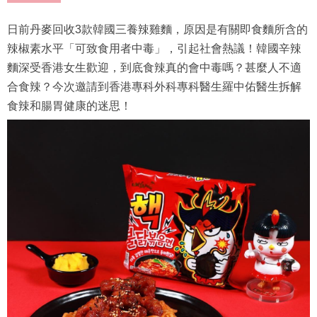
日前丹麥回收3款韓國三養辣雞麵，原因是有關即食麵所含的
辣椒素水平「可致食用者中毒」，引起社會熱議！韓國辛辣
麵深受香港女生歡迎，到底食辣真的會中毒嗎？甚麼人不適
合食辣？今次邀請到香港專科外科專科醫生羅中佑醫生拆解
食辣和腸胃健康的迷思！