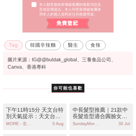
本人願意接收新傳媒集團的最新消息及
其他宣傳資訊，本人同意新傳媒集團使
用本人的個人資料於任何推廣用途。
Tag
韓國辛辣麵
醫生
食辣
圖片來源：IG@@buldak_global、三養食品公司、
Canva、香港專科
你可能也喜歡
下午11時15分 天文台特
中長髮型推薦｜21款中
別天氣提示：天文台預
長髮造型適合圓臉女
測熱帶風暴鯨魚對本港
生！層次剪/俐落直髮/
MORE - 生活品味
5 Aug
SundayMore編輯部
30 Jul
影響有限市民需防酷熱
耳圈染
天氣