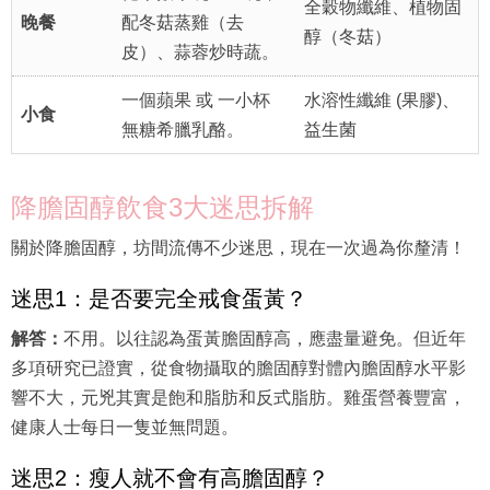
全穀物纖維、植物固
晚餐
配冬菇蒸雞（去
醇（冬菇）
皮）、蒜蓉炒時蔬。
一個蘋果 或 一小杯
水溶性纖維 (果膠)、
小食
無糖希臘乳酪。
益生菌
降膽固醇飲食3大迷思拆解
關於降膽固醇，坊間流傳不少迷思，現在一次過為你釐清！
迷思1：是否要完全戒食蛋黃？
解答：
不用。以往認為蛋黃膽固醇高，應盡量避免。但近年
多項研究已證實，從食物攝取的膽固醇對體內膽固醇水平影
響不大，元兇其實是飽和脂肪和反式脂肪。雞蛋營養豐富，
健康人士每日一隻並無問題。
迷思2：瘦人就不會有高膽固醇？