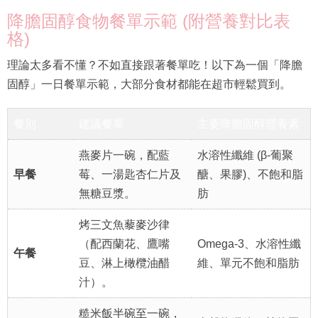
降膽固醇食物餐單示範 (附營養對比表
格)
理論太多看不懂？不如直接跟著餐單吃！以下為一個「降膽
固醇」一日餐單示範，大部分食材都能在超市輕鬆買到。
餐別
建議餐單
主要降膽固醇營養素
燕麥片一碗，配藍
水溶性纖維 (β-葡聚
早餐
莓、一湯匙杏仁片及
醣、果膠)、不飽和脂
無糖豆漿。
肪
烤三文魚藜麥沙律
（配西蘭花、鷹嘴
Omega-3、水溶性纖
午餐
豆、淋上橄欖油醋
維、單元不飽和脂肪
汁）。
糙米飯半碗至一碗，