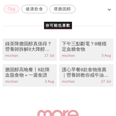
Tag
健康飲食
壞膽固醇
心血管健康
降膽固醇食物
你可能也喜歡
綠茶降膽固醇真係得？
下午三點斷電？8種穩
營養師拆解8大降醇神
定血糖食物
級食物丨附正確飲法與
mcchan
17 Jul
mcchan
3 Aug
禁忌
膽固醇高晚餐丨8款降
護心早餐8款食物推薦
血脂食物＋一週食譜
｜營養師教你戒牛油多
士
mcchan
3 Aug
mcchan
27 Jul