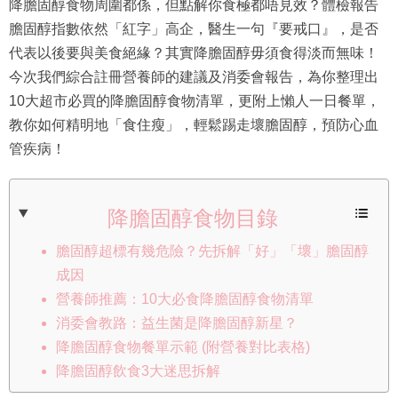
降膽固醇食物周圍都係，但點解你食極都唔見效？體檢報告
膽固醇指數依然「紅字」高企，醫生一句『要戒口』，是否
代表以後要與美食絕緣？其實降膽固醇毋須食得淡而無味！
今次我們綜合註冊營養師的建議及消委會報告，為你整理出
10大超市必買的降膽固醇食物清單，更附上懶人一日餐單，
教你如何精明地「食住瘦」，輕鬆踢走壞膽固醇，預防心血
管疾病！
降膽固醇食物目錄
膽固醇超標有幾危險？先拆解「好」「壞」膽固醇
成因
營養師推薦：10大必食降膽固醇食物清單
消委會教路：益生菌是降膽固醇新星？
降膽固醇食物餐單示範 (附營養對比表格)
降膽固醇飲食3大迷思拆解