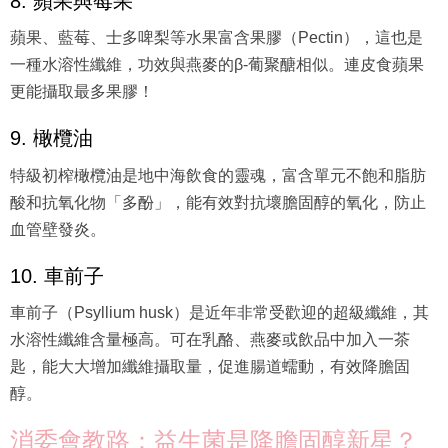
8. 蘋果與莓果
蘋果、藍莓、士多啤梨等水果富含果膠（Pectin），這也是
一種水溶性纖維，功效與燕麥的β-葡聚醣相似。連皮食蘋果
更能攝取最多果膠！
9. 橄欖油
特級初榨橄欖油是地中海飲食的靈魂，富含單元不飽和脂肪
酸和抗氧化物「多酚」，能有效對抗壞膽固醇的氧化，防止
血管壁發炎。
10. 車前子
車前子（Psyllium husk）是近年非常受歡迎的超級纖維，其
水溶性纖維含量極高。可在乳酪、燕麥或飲品中加入一茶
匙，能大大增加纖維攝取量，促進腸道蠕動，有效降膽固
醇。
消委會教路：益生菌是降膽固醇新星？