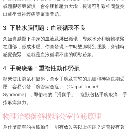
或翹腳等壞習慣，會令腰椎壓力大增，長遠可引致椎間盤突
出或坐骨神經痛等嚴重問題。
3. 下肢水腫問題：血液循環不良
久坐會減慢下半身的血液及淋巴循環，導致水分和廢物積聚
在腿部，形成水腫。你會發現下午時雙腳特別腫脹，穿鞋時
感覺變緊，這就是血液循環不佳的明顯跡象。
4. 手腕痠痛：重複性動作勞損
頻繁使用滑鼠和鍵盤，會令手腕及前臂的肌腱和神經長期受
壓，容易引發「腕管綜合症」（Carpal Tunnel
Syndrome），即俗稱的「滑鼠手」，症狀包括手腕痠痛、手
指麻痺無力。
物理治療師解構辦公室拉筋原理
為什麼簡單的拉筋動作，能有效改善以上痛症？這背後有著