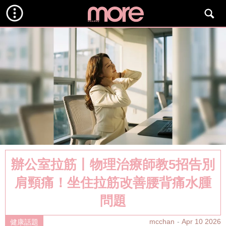
辦公室拉筋丨物理治療師教5招告別
肩頸痛！坐住拉筋改善腰背痛水腫
問題
mcchan
Apr 10 2026
健康話題