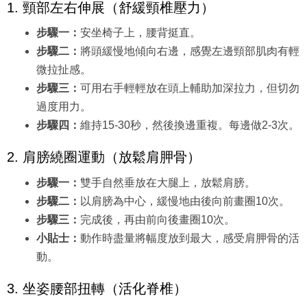
1. 頸部左右伸展（舒緩頸椎壓力）
步驟一：
安坐椅子上，腰背挺直。
步驟二：
將頭緩慢地傾向右邊，感覺左邊頸部肌肉有輕
微拉扯感。
步驟三：
可用右手輕輕放在頭上輔助加深拉力，但切勿
過度用力。
步驟四：
維持15-30秒，然後換邊重複。每邊做2-3次。
2. 肩膀繞圈運動（放鬆肩胛骨）
步驟一：
雙手自然垂放在大腿上，放鬆肩膀。
步驟二：
以肩膀為中心，緩慢地由後向前畫圈10次。
步驟三：
完成後，再由前向後畫圈10次。
小貼士：
動作時盡量將幅度放到最大，感受肩胛骨的活
動。
3. 坐姿腰部扭轉（活化脊椎）