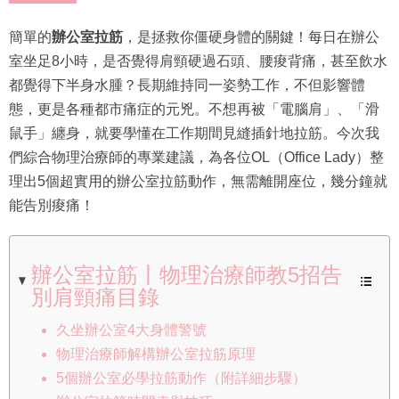
簡單的
辦公室拉筋
，是拯救你僵硬身體的關鍵！每日在辦公
室坐足8小時，是否覺得肩頸硬過石頭、腰痠背痛，甚至飲水
都覺得下半身水腫？長期維持同一姿勢工作，不但影響體
態，更是各種都市痛症的元兇。不想再被「電腦肩」、「滑
鼠手」纏身，就要學懂在工作期間見縫插針地拉筋。今次我
們綜合物理治療師的專業建議，為各位OL（Office Lady）整
理出5個超實用的辦公室拉筋動作，無需離開座位，幾分鐘就
能告別痠痛！
辦公室拉筋丨物理治療師教5招告
別肩頸痛目錄
久坐辦公室4大身體警號
物理治療師解構辦公室拉筋原理
5個辦公室必學拉筋動作（附詳細步驟）