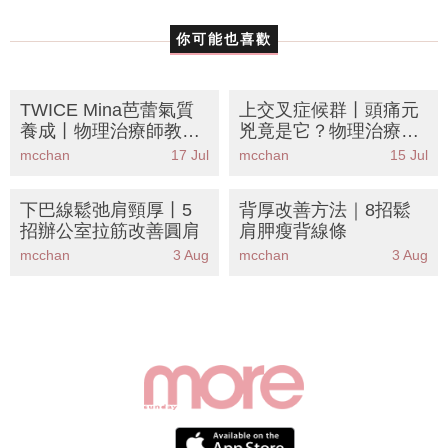
辦公室拉筋
你可能也喜歡
TWICE Mina芭蕾氣質
上交叉症候群丨頭痛元
養成丨物理治療師教8
兇竟是它？物理治療師
招辦公室拉筋KO寒背圓
教8招辦公室拉筋KO
mcchan
17 Jul
mcchan
15 Jul
肩！告別「龜頸」重拾
「富貴包」肩頸痛
少女背
下巴線鬆弛肩頸厚丨5
背厚改善方法｜8招鬆
招辦公室拉筋改善圓肩
肩胛瘦背線條
mcchan
3 Aug
mcchan
3 Aug