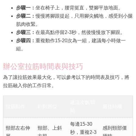
步驟一：
坐在椅子上，腰背挺直，雙腳平放地面。
步驟二：
慢慢將腳跟提起，只用腳尖觸地，感受到小腿
肌肉收緊。
步驟三：
在最高點停留2-3秒，然後慢慢放下腳跟。
步驟四：
重複動作15-20次為一組，建議每小時做一
組。
辦公室拉筋時間表與技巧
為了讓拉筋效果最大化，可以參考以下的時間表及技巧，將
拉筋融入你的工作日常。
建議次數/時
拉筋動作
針對部位
最佳時機
間
每邊15-30
頸部左右伸
頸部、上斜
感到頸部僵
秒，重複2-3