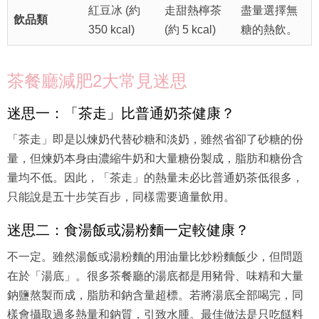
紅豆冰 (約
走甜熱檸茶
盡量選擇無
飲品類
350 kcal)
(約 5 kcal)
糖的熱飲。
茶餐廳減肥2大常見迷思
迷思一：「茶走」比普通奶茶健康？
「茶走」即是以煉奶代替砂糖和淡奶，雖然省卻了砂糖的份
量，但煉奶本身由濃縮牛奶和大量糖份製成，脂肪和糖份含
量均不低。因此，「茶走」的熱量未必比普通奶茶低很多，
只能說是五十步笑百步，同樣需要適量飲用。
迷思二：食湯飯或湯粉麵一定較健康？
不一定。雖然湯飯或湯粉麵的用油量比炒粉麵飯少，但問題
在於「湯底」。很多茶餐廳的湯底都是用豬骨、味精和大量
鈉鹽熬製而成，脂肪和鈉含量超標。若將湯底全部喝完，同
樣會攝取過多熱量和鈉質，引致水腫。最佳做法是只吃餸料