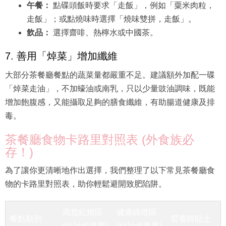
午餐：
點碟頭飯時要求「走飯」，例如「粟米肉粒，
走飯」；或點燒味時選擇「燒味雙拼，走飯」。
飲品：
選擇齋啡、熱檸水或中國茶。
7. 善用「焯菜」增加纖維
大部分茶餐廳餐點的蔬菜量都嚴重不足。建議額外加配一碟
「焯菜走油」，不加蠔油或南乳，只以少量豉油調味，既能
增加飽腹感，又能攝取足夠的膳食纖維，有助腸道健康及排
毒。
茶餐廳食物卡路里對照表 (外食族必
存！)
為了讓你更清晰地作出選擇，我們整理了以下常見茶餐廳食
物的卡路里對照表，助你輕鬆避開致肥陷阱。
高危紅燈區
健康綠燈區
餐點類別
營養師貼士
(估計卡路里)
(估計卡路里)