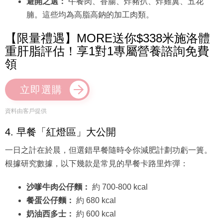
避開之選：
午餐肉、香腸、炸豬扒、炸雞翼、五花
腩。這些均為高脂高鈉的加工肉類。
【限量禮遇】MORE送你$338米施洛體
重肝脂評估！享1對1專屬營養諮詢免費
領
立即選購
資料由客戶提供
4. 早餐「紅燈區」大公開
一日之計在於晨，但選錯早餐隨時令你減肥計劃功虧一簣。
根據研究數據，以下幾款是常見的早餐卡路里炸彈：
沙嗲牛肉公仔麵：
約 700-800 kcal
餐蛋公仔麵：
約 680 kcal
奶油西多士：
約 600 kcal