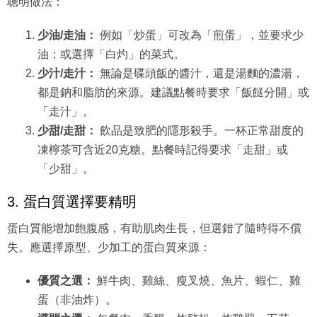
聰明做法：
少油/走油：
例如「炒蛋」可改為「煎蛋」，並要求少
油；或選擇「白灼」的菜式。
少汁/走汁：
無論是碟頭飯的醬汁，還是湯麵的濃湯，
都是鈉和脂肪的來源。建議點餐時要求「飯餸分開」或
「走汁」。
少甜/走甜：
飲品是致肥的隱形殺手。一杯正常甜度的
凍檸茶可含近20克糖。點餐時記得要求「走甜」或
「少甜」。
3. 蛋白質選擇要精明
蛋白質能增加飽腹感，有助肌肉生長，但選錯了隨時得不償
失。應選擇原型、少加工的蛋白質來源：
優質之選：
鮮牛肉、雞絲、瘦叉燒、魚片、蝦仁、雞
蛋（非油炸）。