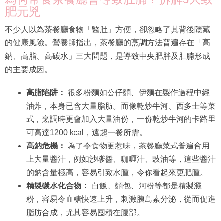
肥元兇
不少人以為茶餐廳食物「醫肚」方便，卻忽略了其背後隱藏
的健康風險。營養師指出，茶餐廳的烹調方法普遍存在「高
鈉、高脂、高碳水」三大問題，是導致中央肥胖及肚腩形成
的主要成因。
高脂陷阱：
很多粉麵如公仔麵、伊麵在製作過程中經
油炸，本身已含大量脂肪。而像乾炒牛河、西多士等菜
式，烹調時更會加入大量油份，一份乾炒牛河的卡路里
可高達1200 kcal，遠超一餐所需。
高鈉危機：
為了令食物更惹味，茶餐廳菜式普遍會用
上大量醬汁，例如沙嗲醬、咖喱汁、豉油等，這些醬汁
的鈉含量極高，容易引致水腫，令你看起來更肥腫。
精製碳水化合物：
白飯、麵包、河粉等都是精製澱
粉，容易令血糖快速上升，刺激胰島素分泌，從而促進
脂肪合成，尤其容易囤積在腹部。