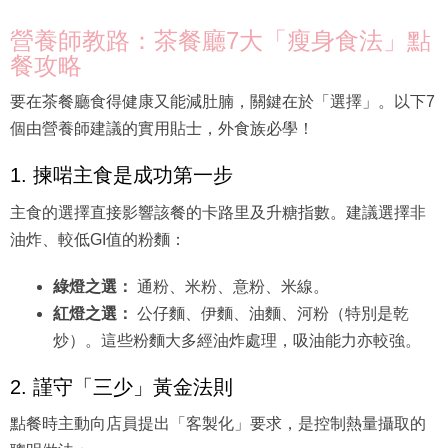
營養師教路：茶餐廳7大「瘦身食法」點
餐攻略
要在茶餐廳食得健康又能減肚腩，關鍵在於「選擇」。以下7
個由營養師建議的實用貼士，外食族必學！
1. 揀啱主食是成功第一步
主食的選擇直接影響該餐的卡路里及升糖指數。建議選擇非
油炸、較低GI值的粉麵：
綠燈之選：
通粉、米粉、意粉、米線。
紅燈之選：
公仔麵、伊麵、油麵、河粉（特別是乾
炒）。這些粉麵大多經油炸處理，吸油能力亦較強。
2. 謹守「三少」黃金法則
點餐時主動向店員提出「客製化」要求，是控制熱量攝取的