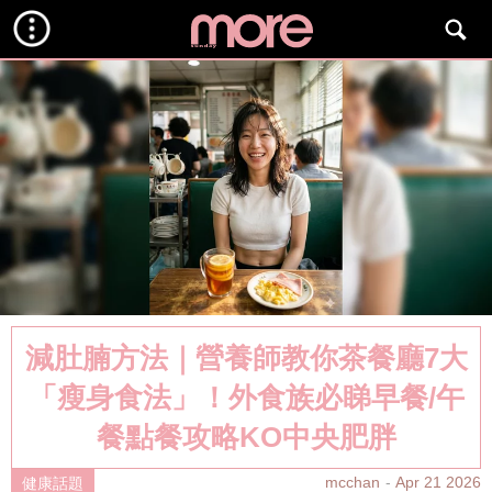
減肚腩方法｜營養師教你茶餐廳7大
「瘦身食法」！外食族必睇早餐/午
餐點餐攻略KO中央肥胖
mcchan
Apr 21 2026
健康話題