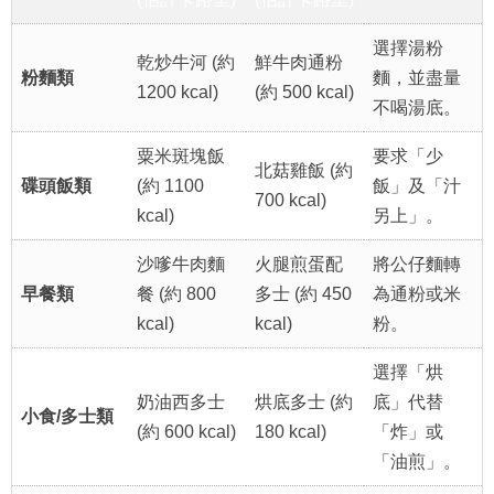
選擇湯粉
乾炒牛河 (約
鮮牛肉通粉
粉麵類
麵，並盡量
1200 kcal)
(約 500 kcal)
不喝湯底。
粟米斑塊飯
要求「少
北菇雞飯 (約
碟頭飯類
(約 1100
飯」及「汁
700 kcal)
kcal)
另上」。
沙嗲牛肉麵
火腿煎蛋配
將公仔麵轉
早餐類
餐 (約 800
多士 (約 450
為通粉或米
kcal)
kcal)
粉。
選擇「烘
奶油西多士
烘底多士 (約
底」代替
小食/多士類
(約 600 kcal)
180 kcal)
「炸」或
「油煎」。