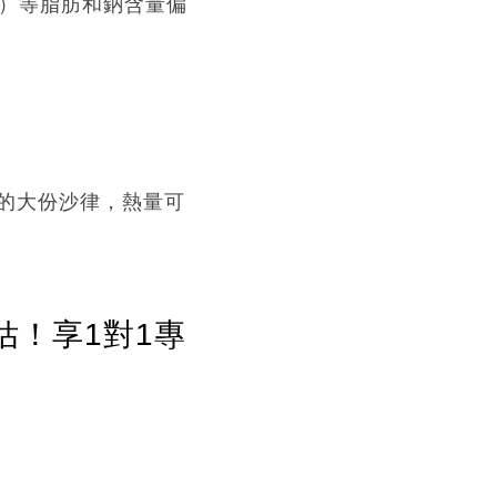
se）等脂肪和鈉含量偏
的大份沙律，熱量可
估！享1對1專