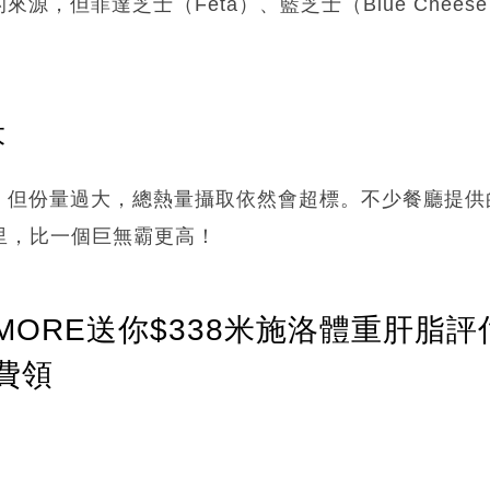
源，但菲達芝士（Feta）、藍芝士（Blue Chee
。
大
，但份量過大，總熱量攝取依然會超標。不少餐廳提供
路里，比一個巨無霸更高！
ORE送你$338米施洛體重肝脂評
費領