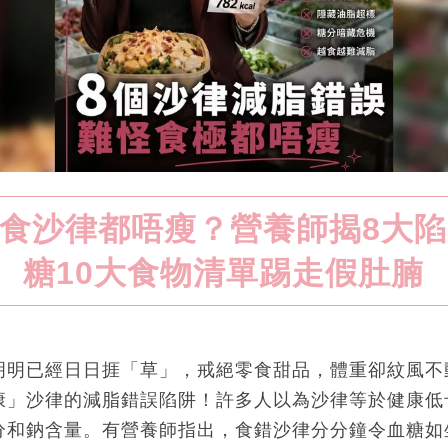
食沙律都唔瘦？營養師揭8大
糖10大食物清單踢走假肚腩
明明已經日日捱「草」，戒絕零食甜品，體重卻紋風不
康」沙律的減脂錯誤陷阱！許多人以為沙律等於健康低
分和鈉含量。有營養師指出，食錯沙律分分鐘令血糖如