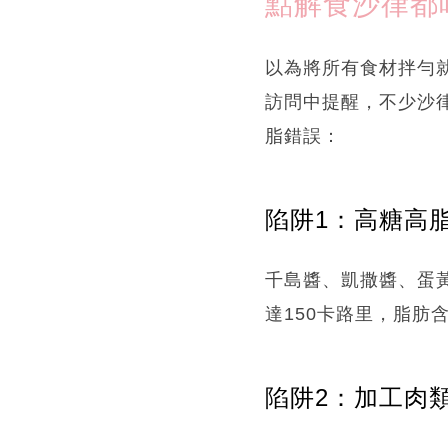
點解食沙律都
以為將所有食材拌勻就
訪問中提醒，不少沙
脂錯誤：
陷阱1：高糖高
千島醬、凱撒醬、蛋黃
達150卡路里，脂肪
陷阱2：加工肉