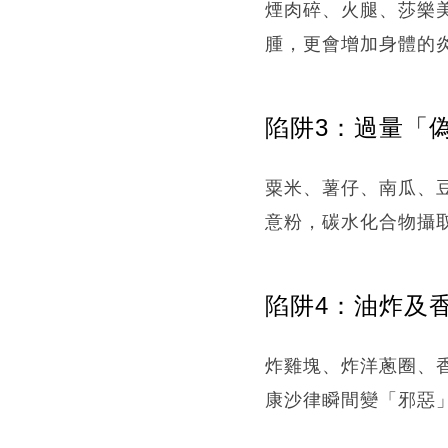
煙肉碎、火腿、莎樂
腫，更會增加身體的
陷阱3：過量「
粟米、薯仔、南瓜、豆
意粉，碳水化合物攝
陷阱4：油炸及
炸雞塊、炸洋蔥圈、
康沙律瞬間變「邪惡