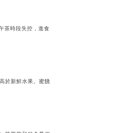
午茶時段失控，進食
遠高於新鮮水果。蜜餞