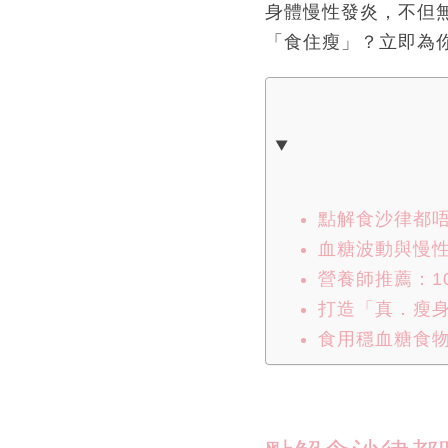
身體慢性發炎，不但
「食住瘦」？立即為
點解食沙律都
血糖波動與慢
營養師推薦：1
打造「真．瘦
食用穩血糖食