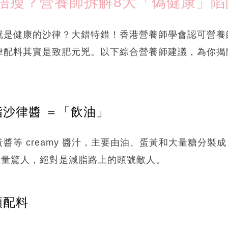
唔瘦？營養師拆解8大「偽健康」陷
是健康的沙律？大錯特錯！香港營養師學會認可營養師Cha
律配料其實是致肥元兇。以下綜合營養師建議，為你揭
脂沙律醬 ＝「飲油」
醬等 creamy 醬汁，主要由油、蛋黃和大量糖分製
含量驚人，絕對是減脂路上的頭號敵人。
類配料