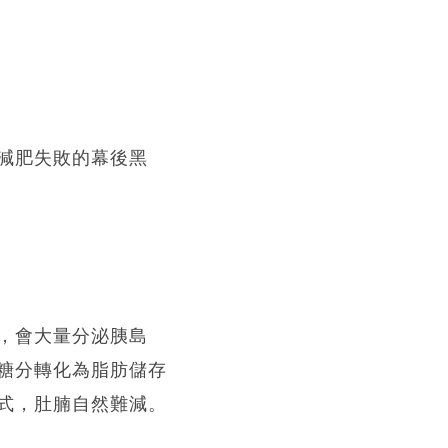
減肥失敗的幕後黑
，會大量分泌胰島
糖分轉化為脂肪儲存
式，肚腩自然難減。