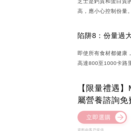
芝士是鈣質和蛋白質的來
高，應小心控制份量
陷阱8：份量過
即使所有食材都健康
高達800至1000卡
【限量禮遇】M
屬營養諮詢免
立即選購
資料由客戶提供