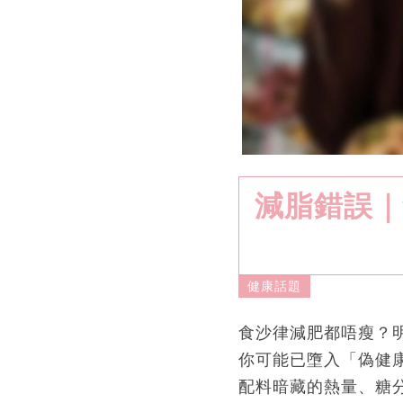
減脂錯誤｜
健康話題
食沙律減肥都唔瘦？
你可能已墮入「偽健
配料暗藏的熱量、糖