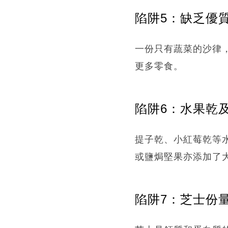
陷阱5：缺乏優
一份只有蔬菜的沙律
更多零食。
陷阱6：水果乾
提子乾、小紅莓乾等
或鹽焗堅果亦添加了
陷阱7：芝士份