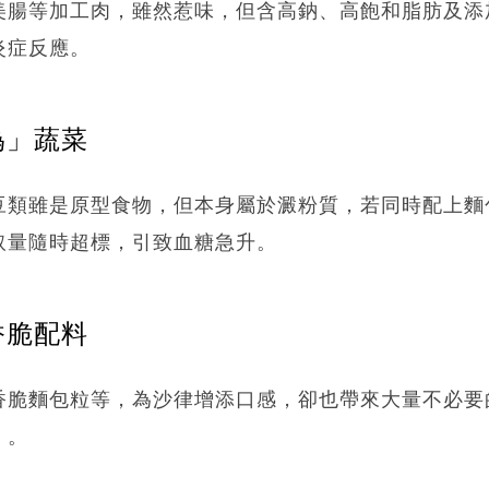
美腸等加工肉，雖然惹味，但含高鈉、高飽和脂肪及添
炎症反應。
偽」蔬菜
類雖是原型食物，但本身屬於澱粉質，若同時配上麵包粒（
取量隨時超標，引致血糖急升。
香脆配料
香脆麵包粒等，為沙律增添口感，卻也帶來大量不必要
」。