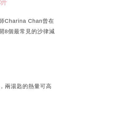
阱
rina Chan曾在
開8個最常見的沙律減
成，兩湯匙的熱量可高