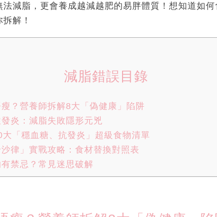
無法減脂，更會養成越減越肥的易胖體質！想知道如何
你拆解！
減脂錯誤目錄
唔瘦？營養師拆解8大「偽健康」陷阱
性發炎：減脂失敗隱形元兇
0大「穩血糖、抗發炎」超級食物清單
身沙律」實戰攻略：食材替換對照表
物有禁忌？常見迷思破解