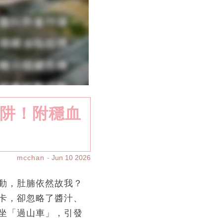
陷阱！附穩血
mcchan
Jun 10 2026
動，肚腩依然故我？
卡，卻忽略了醬汁、
坐「過山車」，引發