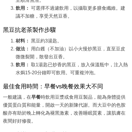
至順滑無渣。
飲用：
可選擇不過濾飲用，以攝取更多膳食纖維。建
議不加糖，享受天然豆香。
黑豆抗老茶製作步驟
材料：
黑豆約3湯匙。
做法：
用白鑊（不加油）以小火慢炒黑豆，直至豆皮
微微裂開，散發出豆香。
飲用：
取1湯匙已炒香的黑豆，放入保溫瓶中，注入熱
水焗15-20分鐘即可飲用。可重複沖泡。
最佳食用時間：早餐vs晚餐效果大不同
一般建議，在
早餐
時飲用豆漿或食用豆製品，能為身體提供
優質蛋白質和能量，開啟一天的新陳代謝。而大豆中的色胺
酸亦有助於晚上轉化為褪黑激素，改善睡眠質素，讓肌膚在
夜間好好修復。