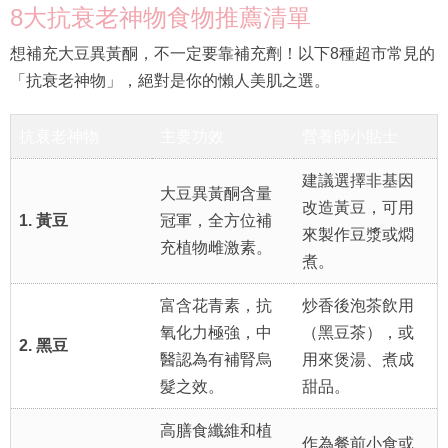
8大抗衰老神物食物推薦清單
想補充大豆異黃酮，不一定要靠補充劑！以下8種超市常見的
「抗衰老神物」，絕對是你的懶人美肌之選。
抗衰老神物
主要功效
營養師小貼士
建議選擇非基因
大豆異黃酮含量
改造黃豆，可用
1. 黃豆
冠軍，全方位補
來製作豆漿或燜
充植物雌激素。
煮。
富含花青素，抗
炒香後泡茶飲用
氧化力極強，中
（黑豆茶），或
2. 黑豆
醫認為有補腎烏
用來煲湯、煮成
髮之效。
甜品。
高膳食纖維和植
作為餐前小食或