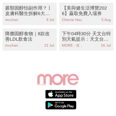
搽類固醇怕副作用？丨
【美與健生活博覽202
皮膚科醫生拆解6大正
6】贏取免費入場券
確用法+藥膏分級丨附
mcchan
9 Jul
Cherrie Hau
5 Aug
中醫濕疹戒口清單
降膽固醇食物｜8款改
下午04時30分 天文台特
善LDL飲食法
別天氣提示：天文台提
醒本港天氣不穩定市民
mcchan
21 Jul
MORE - 生活品味
16 Jul
需留意暴雨警告