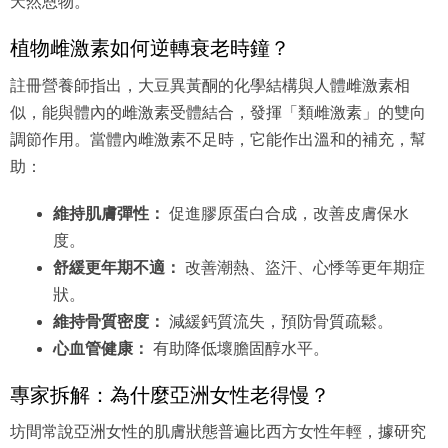
天然恩物。
植物雌激素如何逆轉衰老時鐘？
註冊營養師指出，大豆異黃酮的化學結構與人體雌激素相
似，能與體內的雌激素受體結合，發揮「類雌激素」的雙向
調節作用。當體內雌激素不足時，它能作出溫和的補充，幫
助：
維持肌膚彈性：
促進膠原蛋白合成，改善皮膚保水
度。
舒緩更年期不適：
改善潮熱、盜汗、心悸等更年期症
狀。
維持骨質密度：
減緩鈣質流失，預防骨質疏鬆。
心血管健康：
有助降低壞膽固醇水平。
專家拆解：為什麼亞洲女性老得慢？
坊間常說亞洲女性的肌膚狀態普遍比西方女性年輕，據研究