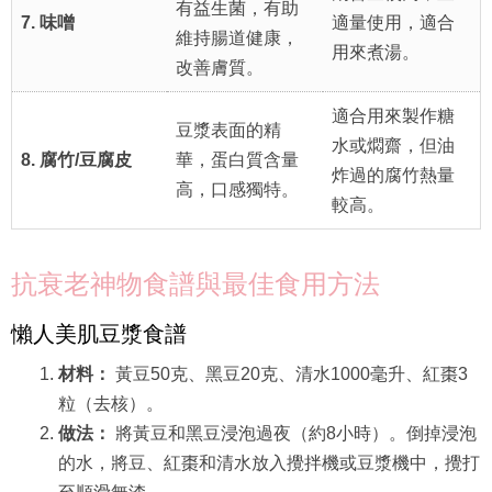
有益生菌，有助
7. 味噌
適量使用，適合
維持腸道健康，
用來煮湯。
改善膚質。
適合用來製作糖
豆漿表面的精
水或燜齋，但油
8. 腐竹/豆腐皮
華，蛋白質含量
炸過的腐竹熱量
高，口感獨特。
較高。
抗衰老神物食譜與最佳食用方法
懶人美肌豆漿食譜
材料：
黃豆50克、黑豆20克、清水1000毫升、紅棗3
粒（去核）。
做法：
將黃豆和黑豆浸泡過夜（約8小時）。倒掉浸泡
的水，將豆、紅棗和清水放入攪拌機或豆漿機中，攪打