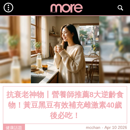
抗衰老神物丨營養師推薦8大逆齡食
物！黃豆黑豆有效補充雌激素40歲
後必吃！
mcchan
Apr 10 2026
健康話題