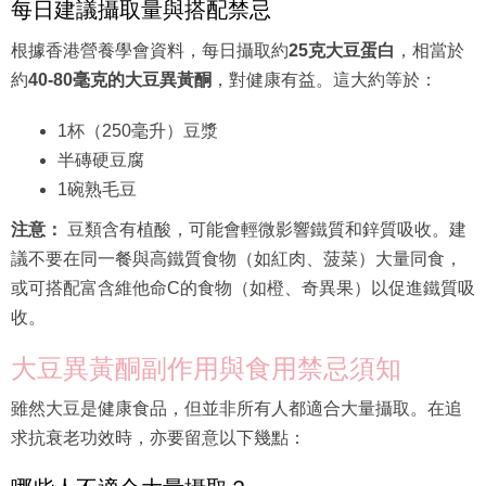
每日建議攝取量與搭配禁忌
根據香港營養學會資料，每日攝取約
25克大豆蛋白
，相當於
約
40-80毫克的大豆異黃酮
，對健康有益。這大約等於：
1杯（250毫升）豆漿
半磚硬豆腐
1碗熟毛豆
注意：
豆類含有植酸，可能會輕微影響鐵質和鋅質吸收。建
議不要在同一餐與高鐵質食物（如紅肉、菠菜）大量同食，
或可搭配富含維他命C的食物（如橙、奇異果）以促進鐵質吸
收。
大豆異黃酮副作用與食用禁忌須知
雖然大豆是健康食品，但並非所有人都適合大量攝取。在追
求抗衰老功效時，亦要留意以下幾點：