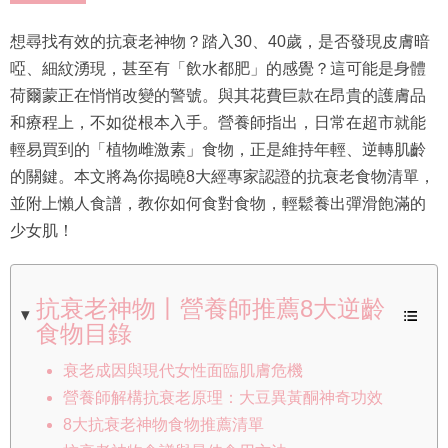
想尋找有效的抗衰老神物？踏入30、40歲，是否發現皮膚暗
啞、細紋湧現，甚至有「飲水都肥」的感覺？這可能是身體
荷爾蒙正在悄悄改變的警號。與其花費巨款在昂貴的護膚品
和療程上，不如從根本入手。營養師指出，日常在超市就能
輕易買到的「植物雌激素」食物，正是維持年輕、逆轉肌齡
的關鍵。本文將為你揭曉8大經專家認證的抗衰老食物清單，
並附上懶人食譜，教你如何食對食物，輕鬆養出彈滑飽滿的
少女肌！
抗衰老神物丨營養師推薦8大逆齡
食物目錄
衰老成因與現代女性面臨肌膚危機
營養師解構抗衰老原理：大豆異黃酮神奇功效
8大抗衰老神物食物推薦清單