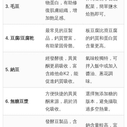
物蛋白，有助修
3. 毛豆
配菜，簡單鹽水
復肌膚組織，增
烚熟即可。
加飽足感。
最常見的豆製
板豆腐比滑豆腐
4. 豆腐/豆腐乾
品，鈣質豐富，
的鈣質和蛋白質
有助鞏固骨骼。
含量更高。
經發酵後，異黃
氣味較獨特，可
酮更易吸收，富
拌入飯中或加入
5. 納豆
含維他命K2，能
醬油、蔥花調
促進鈣質吸收。
味。
方便快捷的異黃
選擇無添加糖的
6. 無糖豆漿
酮來源，易於消
版本，避免攝取
化吸收。
過多空熱量。
發酵豆製品，含
鈉含量較高，宜