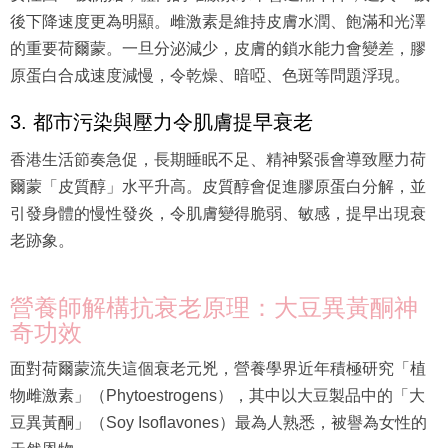
後下降速度更為明顯。雌激素是維持皮膚水潤、飽滿和光澤
的重要荷爾蒙。一旦分泌減少，皮膚的鎖水能力會變差，膠
原蛋白合成速度減慢，令乾燥、暗啞、色斑等問題浮現。
3. 都市污染與壓力令肌膚提早衰老
香港生活節奏急促，長期睡眠不足、精神緊張會導致壓力荷
爾蒙「皮質醇」水平升高。皮質醇會促進膠原蛋白分解，並
引發身體的慢性發炎，令肌膚變得脆弱、敏感，提早出現衰
老跡象。
營養師解構抗衰老原理：大豆異黃酮神
奇功效
面對荷爾蒙流失這個衰老元兇，營養學界近年積極研究「植
物雌激素」（Phytoestrogens），其中以大豆製品中的「大
豆異黃酮」（Soy Isoflavones）最為人熟悉，被譽為女性的