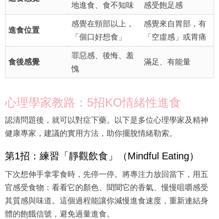
地進食、食不知味
感受飽足感
感覺在頸部以上，
感覺來自胃部，有
進食位置
「個口好想食」
「空虛感」或胃痛
罪惡感、後悔、羞
食後感覺
滿足、有能量
愧
心理學家教路：5招KO情緒性進食
認清問題後，就可以對症下藥。以下是多位心理學家及精神
健康專家，建議的實用方法，助你擺脫情緒勒索。
第1招：練習「靜觀飲食」（Mindful Eating）
下次想伸手拿零食時，先停一停。將專注力放回當下，用五
官感受食物：看看它的顏色、聞聞它的香氣、慢慢咀嚼感受
其質感與味道。這個過程能讓你減慢進食速度，重新連結身
體的飽餓信號，避免過量進食。