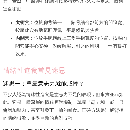
除了食療，中醫師亦建議可按壓特定穴位來安神定志，緩解
進食衝動：
太衝穴：
位於腳背第一、二跖骨結合部前方的凹陷處。
按壓此穴有助疏肝理氣，平息怒氣與焦慮。
內關穴：
位於手腕橫紋上三隻手指寬度的位置。按壓內
關穴能寧心安神，對緩解壓力引起的胸悶、心悸有良好
效果。
情緒性進食常見迷思
迷思一：單靠意志力就能戒掉？
不少人認為情緒性進食是意志力不足的表現，但事實並非如
此。它是一種深層的情緒應對機制，單靠「忍」和「戒」只
會增加壓力，甚至引發下一輪的暴食。正確方法是理解背後
的情緒根源，並學習新的應對技巧。