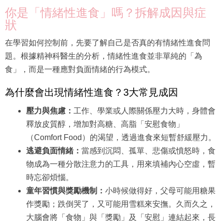
你是「情緒性進食」嗎？拆解成因與症
狀
在學習如何控制前，先要了解自己是否真的有情緒性進食問
題。根據精神科醫生的分析，情緒性進食並非單純的「為
食」，而是一種應對負面情緒的行為模式。
為什麼會出現情緒性進食？3大常見成因
壓力與焦慮：
工作、學業或人際關係壓力大時，身體會
釋放皮質醇，增加對高糖、高脂「安慰食物」
（Comfort Food）的渴望，透過進食來短暫舒緩壓力。
逃避負面情緒：
當感到沉悶、孤單、悲傷或憤怒時，食
物成為一種分散注意力的工具，用來填補內心空虛，暫
時忘卻煩惱。
童年習慣與獎勵機制：
小時候做得好，父母可能用糖果
作獎勵；跌倒哭了，又可能用雪糕來安撫。久而久之，
大腦會將「食物」與「獎勵」及「安慰」連結起來，長