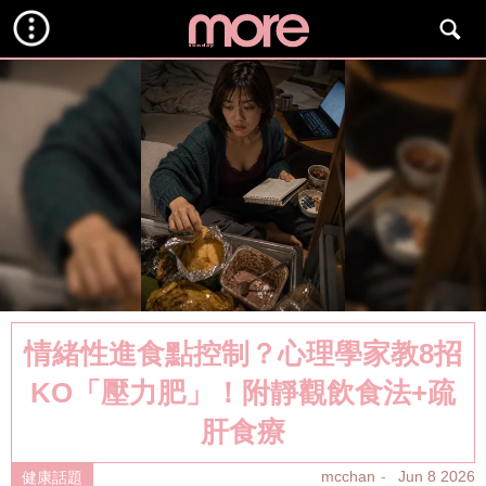
情緒性進食點控制？心理學家教8招
KO「壓力肥」！附靜觀飲食法+疏
肝食療
mcchan
Jun 8 2026
健康話題