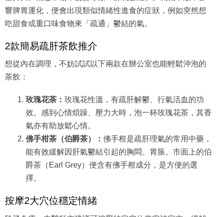
響脾胃運化，便會出現類似情緒性進食的症狀，例如突然想
吃甜食或重口味食物來「疏通」鬱結的氣。
2款簡易疏肝茶飲推介
想從內在調理，不妨試試以下兩款在辦公室也能輕鬆沖泡的
茶飲：
玫瑰花茶：
玫瑰花性溫，有疏肝解鬱、行氣活血的功
效。感到心情煩躁、壓力大時，泡一杯玫瑰花茶，其香
氣亦有助放鬆心情。
佛手柑茶（伯爵茶）：
佛手柑是疏肝理氣的常用中藥，
能有效緩解因肝氣鬱結引起的胸悶、胃脹。市面上的伯
爵茶（Earl Grey）便含有佛手柑成分，是方便的選
擇。
按摩2大穴位穩定情緒