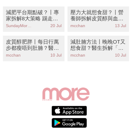
減肥平台期點破？丨專
壓力大就想食甜？丨營
家拆解8大策略 踢走壓
養師拆解皮質醇與血糖
力肥改善睡眠質素是關
拉鋸戰 8款穩定血糖食
SundayMore編輯部
20 Jul
mcchan
13 Jul
鍵！附減壓餐單
物告別飯後疲勞
皮質醇肥胖丨每日行萬
減肚腩方法丨晚晚OT又
步都瘦唔到肚腩？醫生
想食甜？醫生拆解「壓
教你8大降皮質醇食物K
力型小腹」5大無痛減
mcchan
10 Jul
mcchan
10 Jul
O壓力肥
肥攻略