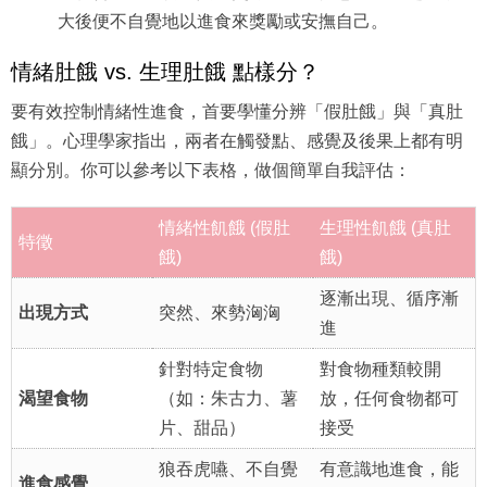
大後便不自覺地以進食來獎勵或安撫自己。
情緒肚餓 vs. 生理肚餓 點樣分？
要有效控制情緒性進食，首要學懂分辨「假肚餓」與「真肚
餓」。心理學家指出，兩者在觸發點、感覺及後果上都有明
顯分別。你可以參考以下表格，做個簡單自我評估：
情緒性飢餓 (假肚
生理性飢餓 (真肚
特徵
餓)
餓)
逐漸出現、循序漸
出現方式
突然、來勢洶洶
進
針對特定食物
對食物種類較開
渴望食物
（如：朱古力、薯
放，任何食物都可
片、甜品）
接受
狼吞虎嚥、不自覺
有意識地進食，能
進食感覺