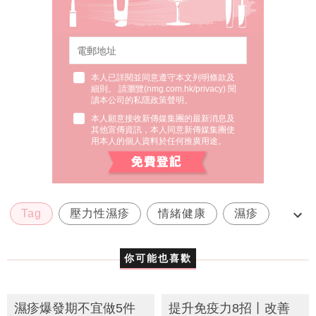
本人已詳閱並同意遵守本文列明條款及
細則。 請瀏覽(
nmg.com.hk/privacy
) 閱
讀本公司的私隱政策聲明。
本人願意接收新傳媒集團的最新消息及
其他宣傳資訊，本人同意新傳媒集團使
用本人的個人資料於任何推廣用途。
Tag
壓力性濕疹
情緒健康
濕疹
皮膚敏感
你可能也喜歡
濕疹爆發期不宜做5件
提升免疫力8招丨改善