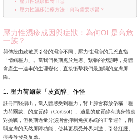
壓力性濕疹飲食宜忌
壓力性濕疹治療方法：何時需要求醫？
壓力性濕疹成因與症狀：為何OL是高危
一族？
與傳統由致敏原引發的濕疹不同，壓力性濕疹的元兇直指
「情緒壓力」。當我們長期處於焦慮、緊張的狀態時，身體
會產生一連串的生理變化，直接衝擊我們最脆弱的皮膚屏
障。
1. 壓力荷爾蒙「皮質醇」作怪
註冊西醫指出，當人體感受到壓力，腎上腺會釋放俗稱「壓
力荷爾蒙」的皮質醇（Cortisol）。適量的皮質醇有助身體應
對挑戰，但長期過量分泌則會抑制免疫系統的正常運作，削
弱皮膚的天然屏障功能，使其更易受外界刺激，引發紅腫、
痕癢等發炎反應。