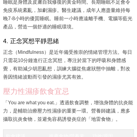
睡眠是身體及皮膚自我修復的黃金時間。長期睡眠不足會令
免疫系統紊亂，加劇濕疹。醫生建議，成年人應盡量維持每
晚7-8小時的優質睡眠。睡前一小時應遠離手機、電腦等藍光
產品，營造一個舒適的睡眠環境。
4. 正念冥想平靜思緒
正念（Mindfulness）是近年備受推崇的情緒管理方法。每日
只需花10分鐘進行正念冥想，專注於當下的呼吸和身體感
覺，有助減少胡思亂想，訓練大腦從焦慮狀態中抽離，對改
善因情緒波動而引發的濕疹尤其有效。
壓力性濕疹飲食宜忌
「You are what you eat.」透過飲食調整，增強身體的抗炎能
力，是輔助治療壓力性濕疹的重要一環。營養師建議，應多
攝取抗炎食物，並避免容易誘發炎症的「地雷食物」。
飲食建議
推薦食物/營養素
功效/原因