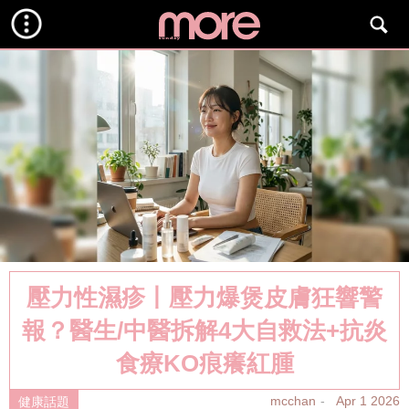
壓力性濕疹丨壓力爆煲皮膚狂響警
報？醫生/中醫拆解4大自救法+抗炎
食療KO痕癢紅腫
mcchan
Apr 1 2026
健康話題