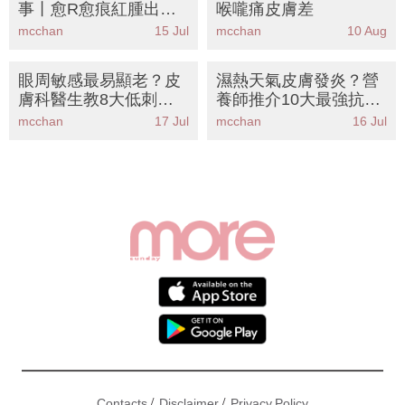
事丨愈R愈痕紅腫出
喉嚨痛皮膚差
水？皮膚科醫生中醫聯
mcchan
15 Jul
mcchan
10 Aug
手拆解濕疹戒口清單
+護理攻略
眼周敏感最易顯老？皮
濕熱天氣皮膚發炎？營
膚科醫生教8大低刺激
養師推介10大最強抗炎
保養成分丨KO眼紋紅腫
食物丨附食譜KO濕疹敏
mcchan
17 Jul
mcchan
16 Jul
乾癢
感肌
/
/
Contacts
Disclaimer
Privacy Policy