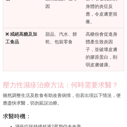
因
身體的炎症反
應，令皮膚更痕
癢。
❌ 戒絕高糖及加
甜品、汽水、餅
高糖份會促進身
工食品
乾、包裝零食
體產生致炎因
子，並破壞皮膚
的膠原蛋白，削
弱皮膚健康。
壓力性濕疹治療方法：何時需要求醫？
雖然調整生活及飲食有助改善病情，但若出現以下情況，便
應盡快求醫，切勿延誤治療。
求醫時機：
濕疹症狀持續超過2星期仍未改善。