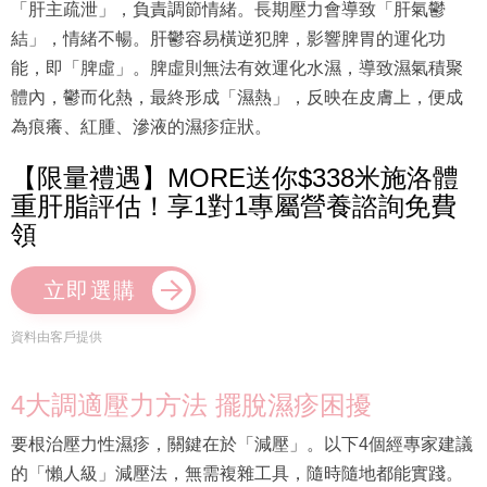
「肝主疏泄」，負責調節情緒。長期壓力會導致「肝氣鬱
結」，情緒不暢。肝鬱容易橫逆犯脾，影響脾胃的運化功
能，即「脾虛」。脾虛則無法有效運化水濕，導致濕氣積聚
體內，鬱而化熱，最終形成「濕熱」，反映在皮膚上，便成
為痕癢、紅腫、滲液的濕疹症狀。
【限量禮遇】MORE送你$338米施洛體
重肝脂評估！享1對1專屬營養諮詢免費
領
立即選購
資料由客戶提供
4大調適壓力方法 擺脫濕疹困擾
要根治壓力性濕疹，關鍵在於「減壓」。以下4個經專家建議
的「懶人級」減壓法，無需複雜工具，隨時隨地都能實踐。