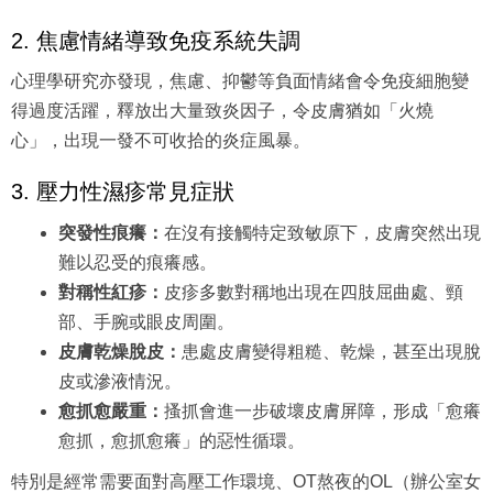
2. 焦慮情緒導致免疫系統失調
心理學研究亦發現，焦慮、抑鬱等負面情緒會令免疫細胞變
得過度活躍，釋放出大量致炎因子，令皮膚猶如「火燒
心」，出現一發不可收拾的炎症風暴。
3. 壓力性濕疹常見症狀
突發性痕癢：
在沒有接觸特定致敏原下，皮膚突然出現
難以忍受的痕癢感。
對稱性紅疹：
皮疹多數對稱地出現在四肢屈曲處、頸
部、手腕或眼皮周圍。
皮膚乾燥脫皮：
患處皮膚變得粗糙、乾燥，甚至出現脫
皮或滲液情況。
愈抓愈嚴重：
搔抓會進一步破壞皮膚屏障，形成「愈癢
愈抓，愈抓愈癢」的惡性循環。
特別是經常需要面對高壓工作環境、OT熬夜的OL（辦公室女