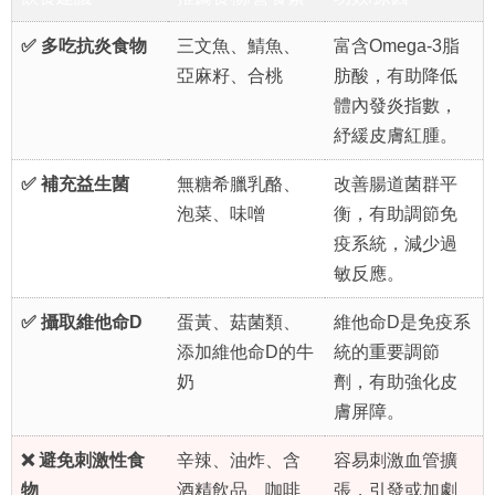
✅ 多吃抗炎食物
三文魚、鯖魚、
富含Omega-3脂
亞麻籽、合桃
肪酸，有助降低
體內發炎指數，
紓緩皮膚紅腫。
✅ 補充益生菌
無糖希臘乳酪、
改善腸道菌群平
泡菜、味噌
衡，有助調節免
疫系統，減少過
敏反應。
✅ 攝取維他命D
蛋黃、菇菌類、
維他命D是免疫系
添加維他命D的牛
統的重要調節
奶
劑，有助強化皮
膚屏障。
❌ 避免刺激性食
辛辣、油炸、含
容易刺激血管擴
物
酒精飲品、咖啡
張，引發或加劇