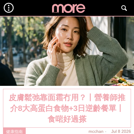
皮膚鬆弛靠面霜冇用？丨營養師推
介8大高蛋白食物+3日逆齡餐單丨
食啱好過搽
mcchan
Jul 8 2026
健康指南