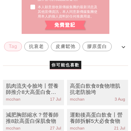
本人願意接收新傳媒集團的最新消息及
其他宣傳資訊，本人同意新傳媒集團使
用本人的個人資料於任何推廣用途。
Tag
抗衰老
皮膚鬆弛
膠原蛋白
高蛋白食物
你可能也喜歡
肌肉流失令臉垮丨營養
高蛋白飲食8食物增肌
師推介8大高蛋白食物
抗老防臉垮
撐起蘋果肌告別包包面
mcchan
17 Jul
mcchan
3 Aug
減肥胸部縮水？營養師
運動後高蛋白飲食丨營
推8款高蛋白保肌食物
養師拆解5大必食食物
mcchan
27 Jul
mcchan
21 Jul