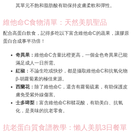
其單元不飽和脂肪酸有助保持皮膚柔軟和彈性。
維他命C食物清單：天然美肌聖品
配合高蛋白飲食，記得多吃以下富含維他命C的蔬果，讓膠原
蛋白合成事半功倍！
奇異果：
維他命C含量比橙更高，一個金色奇異果已能
滿足成人一日所需。
紅椒：
不論生吃或快炒，都是攝取維他命C和抗氧化物
β-胡蘿蔔素的極佳來源。
西蘭花：
除了維他命C，還含有蘿蔔硫素，有助保護皮
膚免受紫外線傷害。
士多啤梨：
富含維他命C和鞣花酸，有助美白、抗氧
化，是美味的抗老零食。
抗老蛋白質食譜教學：懶人美肌3日餐單