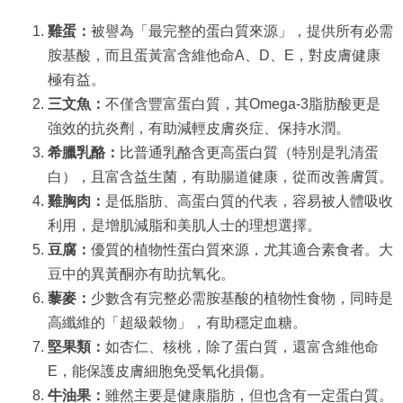
雞蛋：
被譽為「最完整的蛋白質來源」，提供所有必需
胺基酸，而且蛋黃富含維他命A、D、E，對皮膚健康
極有益。
三文魚：
不僅含豐富蛋白質，其Omega-3脂肪酸更是
強效的抗炎劑，有助減輕皮膚炎症、保持水潤。
希臘乳酪：
比普通乳酪含更高蛋白質（特別是乳清蛋
白），且富含益生菌，有助腸道健康，從而改善膚質。
雞胸肉：
是低脂肪、高蛋白質的代表，容易被人體吸收
利用，是增肌減脂和美肌人士的理想選擇。
豆腐：
優質的植物性蛋白質來源，尤其適合素食者。大
豆中的異黃酮亦有助抗氧化。
藜麥：
少數含有完整必需胺基酸的植物性食物，同時是
高纖維的「超級穀物」，有助穩定血糖。
堅果類：
如杏仁、核桃，除了蛋白質，還富含維他命
E，能保護皮膚細胞免受氧化損傷。
牛油果：
雖然主要是健康脂肪，但也含有一定蛋白質。