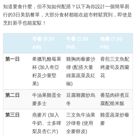
知道要食什麼，但不知如何配搭？以下為你設計一個簡單易
行的3日美肌餐單，大部分食材都能在超市輕鬆買到，即使是
烹飪新手也能駕馭！
早餐 (8:00
午餐 (1:00
晚餐 (7:00
AM)
PM)
PM)
第一日
希臘乳酪莓果
雞胸肉藜麥沙
香煎三文魚配
杯 (加入奇亞
律 (配搭大量
烤蘆筍及西蘭
籽及少量堅
綠葉蔬菜及紅
花
果)
椒)
第二日
牛油果雞蛋全
豆腐雜菌炒烏
番茄肉碎煮豆
麥多士
冬
腐配糙米飯
第三日
燕麥片 (加入
三文魚牛油果
雞蛋蔬菜炒藜
牛奶、士多啤
沙律卷 (使用
麥
梨及杏仁片)
全麥餅皮)