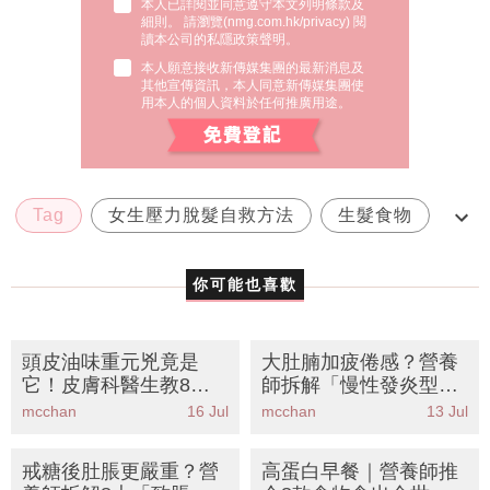
本人已詳閱並同意遵守本文列明條款及
細則。 請瀏覽(
nmg.com.hk/privacy
) 閱
讀本公司的私隱政策聲明。
本人願意接收新傳媒集團的最新消息及
其他宣傳資訊，本人同意新傳媒集團使
用本人的個人資料於任何推廣用途。
Tag
女生壓力脫髮自救方法
生髮食物
防脫髮
頭皮護理
你可能也喜歡
頭皮油味重元兇竟是
大肚腩加疲倦感？營養
它！皮膚科醫生教8招
師拆解「慢性發炎型肥
天然去油大法 告別尷尬
胖」丨10大抗炎食物餐
mcchan
16 Jul
mcchan
13 Jul
頭油味
單擊退頑固脂肪
戒糖後肚脹更嚴重？營
高蛋白早餐｜營養師推