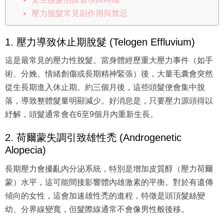
壓力脫髮常見副作用與禁忌
1. 壓力導致休止期脫髮 (Telogen Effluvium)
這是最常見的壓力性脫髮。當身體經歷重大壓力事件（如手
術、分娩、情緒創傷或長期精神緊張）後，大量毛囊會突然
從生長期進入休止期。約三個月後，這些頭髮便會集中脫
落，導致整體髮量明顯減少。好消息是，只要壓力源頭得以
紓解，頭髮通常會在6至9個月內重新生長。
2. 荷爾蒙失調引致雄性禿 (Androgenetic
Alopecia)
長期壓力會擾亂內分泌系統，特別是增加皮質醇（壓力荷爾
蒙）水平，這可能間接影響體內雄激素的平衡。對於有遺傳
傾向的女性，這會加速雄性禿的進程，特徵是頭頂髮絲變
幼、分界線變寬，但髮際線通常不會像男性般後移。