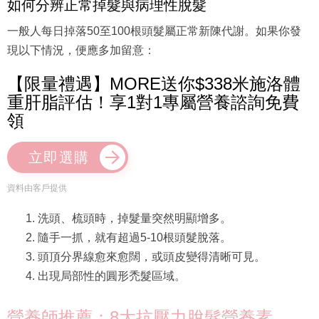
如何分辨正常掉髮與病理性脫髮
一般人每日掉落50至100根頭髮屬正常新陳代謝。如果你發
現以下情況，便應多加留意：
【限量禮遇】MORE送你$338米施洛體
重肝脂評估！享1對1專屬營養諮詢免費
領
立即選購
資料由客戶提供
洗頭、梳頭時，掉髮量突然明顯增多。
隨手一抓，就有超過5-10根頭髮脫落。
頭頂分界線愈來愈闊，或頭皮變得清晰可見。
出現局部性的圓形禿髮區域。
營養師推薦：8大抗壓力脫髮營養素