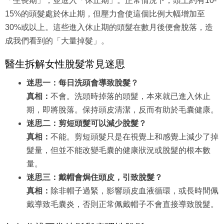
「生長期」，並進入「休止期」。正常情況下，頭上約有10-
15%的頭髮處於休止期，但壓力會使這個比例大幅增加至
30%或以上。這些進入休止期的頭髮在數月後便會脫落，造
成我們看到的「大量掉髮」。
醫生拆解女性脫髮常見迷思
迷思一：每日洗頭會導致脫髮？
真相：
不會。洗頭時掉落的頭髮，本來就已進入休止
期，即將脫落。保持頭皮清潔，反而有助於毛囊健康。
迷思二：剪短頭髮可以減少脫髮？
真相：
不能。剪短頭髮只是在視覺上和感覺上減少了掉
髮量，但並不能改變毛囊的健康狀況或脫髮的根本數
量。
迷思三：戴帽會焗住頭皮，引致脫髮？
真相：
除非帽子過緊，影響頭皮血液循環，或長時間佩
戴導致毛囊炎，否則正常佩戴帽子不會直接導致脫髮。