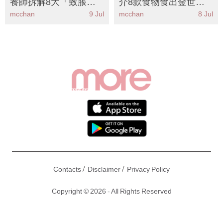
養師拆解8大「致脹」
介8款食物食出金世正
代糖陷阱丨附2款簡易
健康甜美感！附簡易食
mcchan
9 Jul
mcchan
8 Jul
消滯飲品KO胃氣
譜+3類人必食
/
/
Contacts
Disclaimer
Privacy Policy
Copyright © 2026 - All Rights Reserved