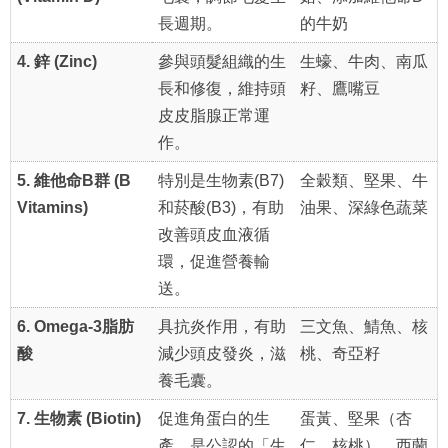
長週期。
的牛奶
4. 鋅 (Zinc)
參與頭髮組織的生
生蠔、牛肉、南瓜
長和修復，維持頭
籽、鷹嘴豆
皮皮脂腺正常運
作。
5. 維他命B群 (B
特別是生物素(B7)
全穀類、堅果、牛
Vitamins)
和菸酸(B3)，有助
油果、深綠色蔬菜
改善頭皮血液循
環，促進營養輸
送。
6. Omega-3脂肪
具抗炎作用，有助
三文魚、鯖魚、核
酸
減少頭皮發炎，滋
桃、奇亞籽
養毛囊。
7. 生物素 (Biotin)
促進角蛋白的生
蛋黃、堅果（杏
產，是公認的「生
仁、核桃）、西蘭