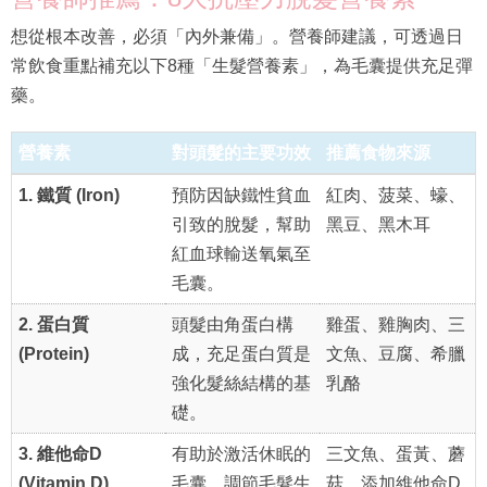
想從根本改善，必須「內外兼備」。營養師建議，可透過日
常飲食重點補充以下8種「生髮營養素」，為毛囊提供充足彈
藥。
營養素
對頭髮的主要功效
推薦食物來源
1. 鐵質 (Iron)
預防因缺鐵性貧血
紅肉、菠菜、蠔、
引致的脫髮，幫助
黑豆、黑木耳
紅血球輸送氧氣至
毛囊。
2. 蛋白質
頭髮由角蛋白構
雞蛋、雞胸肉、三
(Protein)
成，充足蛋白質是
文魚、豆腐、希臘
強化髮絲結構的基
乳酪
礎。
3. 維他命D
有助於激活休眠的
三文魚、蛋黃、蘑
(Vitamin D)
毛囊，調節毛髮生
菇、添加維他命D