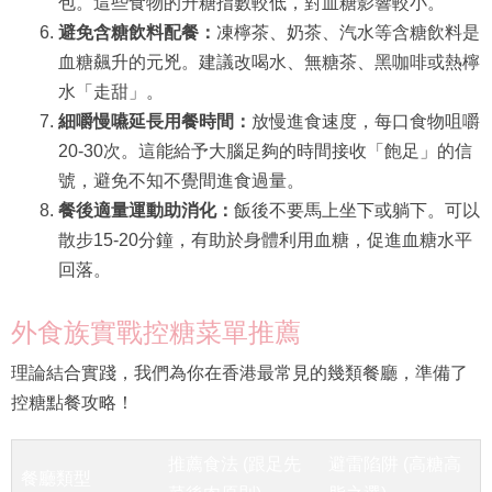
包。這些食物的升糖指數較低，對血糖影響較小。
避免含糖飲料配餐：
凍檸茶、奶茶、汽水等含糖飲料是
血糖飆升的元兇。建議改喝水、無糖茶、黑咖啡或熱檸
水「走甜」。
細嚼慢嚥延長用餐時間：
放慢進食速度，每口食物咀嚼
20-30次。這能給予大腦足夠的時間接收「飽足」的信
號，避免不知不覺間進食過量。
餐後適量運動助消化：
飯後不要馬上坐下或躺下。可以
散步15-20分鐘，有助於身體利用血糖，促進血糖水平
回落。
外食族實戰控糖菜單推薦
理論結合實踐，我們為你在香港最常見的幾類餐廳，準備了
控糖點餐攻略！
推薦食法 (跟足先
避雷陷阱 (高糖高
餐廳類型