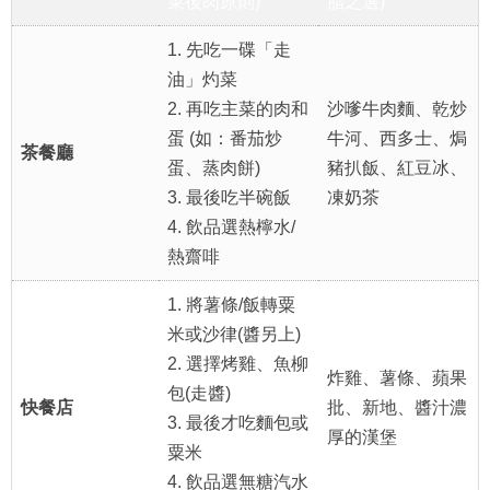
菜後肉原則)
脂之選)
1. 先吃一碟「走
油」灼菜
2. 再吃主菜的肉和
沙嗲牛肉麵、乾炒
蛋 (如：番茄炒
牛河、西多士、焗
茶餐廳
蛋、蒸肉餅)
豬扒飯、紅豆冰、
3. 最後吃半碗飯
凍奶茶
4. 飲品選熱檸水/
熱齋啡
1. 將薯條/飯轉粟
米或沙律(醬另上)
2. 選擇烤雞、魚柳
炸雞、薯條、蘋果
包(走醬)
快餐店
批、新地、醬汁濃
3. 最後才吃麵包或
厚的漢堡
粟米
4. 飲品選無糖汽水