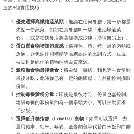
造的8個實用技巧：
優先選擇高纖維蔬菜類：
無論在任何餐廳，第一步都是
先點一份蔬菜。例如在茶餐廳叫一碟「走油蠔油菜
心」，或是在快餐店將薯條換成沙律（沙律醬另上）。
蛋白質食物增加飽腹感：
選擇蒸、燉、烤、滷的肉類或
魚類，避免油炸和糖醋等高糖高油的烹調方式。豆腐、
枝豆也是絕佳的植物性蛋白質來源。
澱粉類食物最後進食：
將白飯、麵條、麵包等主食留到
最後才吃，此時你已有一定的飽腹感，自然能控制攝取
份量。
控制每餐澱粉分量：
即使是最後才吃，份量也需控制。
建議每餐的澱粉量約為一個拳頭大小。可以主動要求
「少飯」。
選擇低升糖指數（Low GI）食物：
如果可以選擇，盡
量用糙米、紅米、藜麥、全麥麵包等代替白米飯和白麵