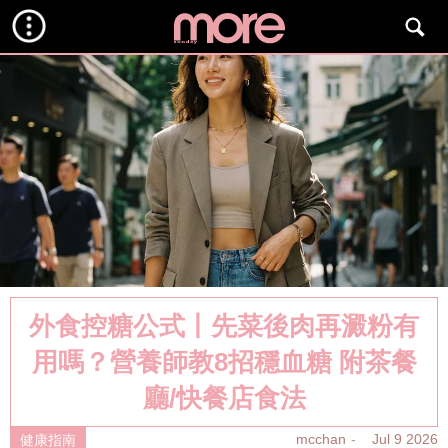
外食控糖公式丨先菜後肉再澱粉有
用嗎？營養師教8招穩血糖 附茶餐
廳/快餐店食法
mcchan
Jul 9 2026
健康指南