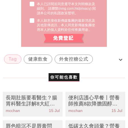
本人已詳閱並同意遵守本文列明條款及
細則。 請瀏覽(
nmg.com.hk/privacy
) 閱
讀本公司的私隱政策聲明。
本人願意接收新傳媒集團的最新消息及
其他宣傳資訊，本人同意新傳媒集團使
用本人的個人資料於任何推廣用途。
Tag
健康飲食
外食控糖公式
減肚腩
血糖穩定
你可能也喜歡
長期肚脹要看醫生？腸
便利店護心早餐丨營養
胃科醫生詳解8大紅旗
師推薦8款降膽固醇食
症狀丨一文看清成因檢
材！燕麥豆漿雞蛋黃金
mcchan
15 Jul
mcchan
15 Jul
查項目與費用
配搭公開
唇色暗沉不是唇膏問
低碳太久會頭暈？營養