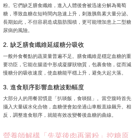
粉。它們缺乏膳食纖維，進入人體後會被迅速分解為葡萄
糖，導致血糖在短時間內急速上升，刺激胰島素大量分泌。
長期如此，不但容易造成脂肪囤積，更可能增加患上二型糖
尿病的風險。
2. 缺乏膳食纖維延緩糖分吸收
一般外食餐點的蔬菜量普遍不足。膳食纖維是穩定血糖的重
要功臣，它能在腸道中形成凝膠狀物質，包裹食物，從而減
慢糖分的吸收速度，使血糖能平穩上升，避免大起大落。
3. 進食順序影響血糖波動幅度
大部分人的用餐習慣是「扒啖飯，食啖餸」。當空腹時首先
攝入大量碳水化合物，血糖便會如坐過山車般直線飆升。相
反，調整進食順序，就能有效改變餐後血糖的曲線。
營養師解構「先菜後肉再澱粉」控糖原