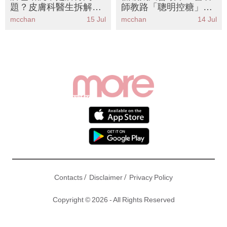
題？皮膚科醫生拆解8
師教路「聰明控糖」非
大天然方法告別「中毒
戒碳丨必食8款穩定血
mcchan
15 Jul
mcchan
14 Jul
唇」丨附循環差女生必
糖碳水化合物推薦
學護理步驟
/
/
Contacts
Disclaimer
Privacy Policy
Copyright © 2026 - All Rights Reserved