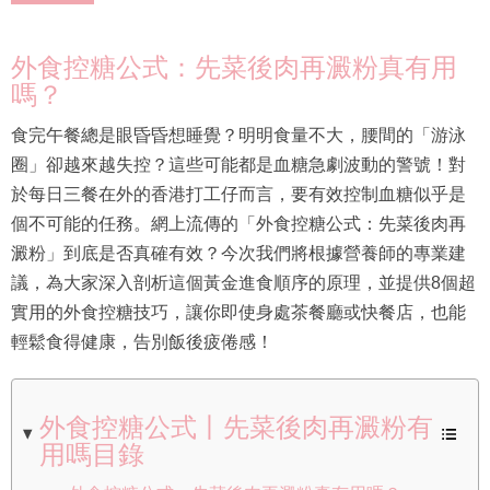
外食控糖公式：先菜後肉再澱粉真有用
嗎？
食完午餐總是眼昏昏想睡覺？明明食量不大，腰間的「游泳
圈」卻越來越失控？這些可能都是血糖急劇波動的警號！對
於每日三餐在外的香港打工仔而言，要有效控制血糖似乎是
個不可能的任務。網上流傳的「外食控糖公式：先菜後肉再
澱粉」到底是否真確有效？今次我們將根據營養師的專業建
議，為大家深入剖析這個黃金進食順序的原理，並提供8個超
實用的外食控糖技巧，讓你即使身處茶餐廳或快餐店，也能
輕鬆食得健康，告別飯後疲倦感！
外食控糖公式丨先菜後肉再澱粉有
用嗎目錄