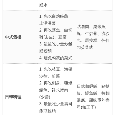
或水
1. 先吃白灼時蔬、
上湯浸菜
咕嚕肉、粟米魚
2. 再吃蒸魚、白切
塊、生炒骨、流沙
中式酒樓
雞(去皮)、豆腐
包、馬拉糕、任何
3. 最後吃少量炒飯
勾芡菜式
或粉麵
4. 避免勾芡的菜式
1. 先吃枝豆、海帶
沙律、前菜
2. 再吃刺身、鹽燒
日式咖喱飯、豬扒
鯖魚、韓式烤肉
飯、鰻魚飯、拉麵
日韓料理
(少醬)
湯底、甜味重的壽
3. 最後吃少量壽司
司(如玉子)
飯或拉麵