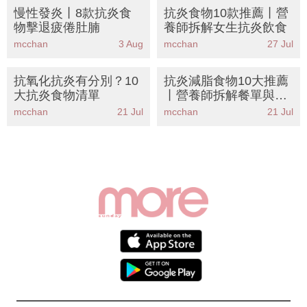
慢性發炎丨8款抗炎食
抗炎食物10款推薦丨營
物擊退疲倦肚腩
養師拆解女生抗炎飲食
mcchan
3 Aug
mcchan
27 Jul
抗氧化抗炎有分別？10
抗炎減脂食物10大推薦
大抗炎食物清單
丨營養師拆解餐單與禁
忌
mcchan
21 Jul
mcchan
21 Jul