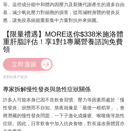
等。這些成分能中和體內因壓力及新陳代謝產生的過多自由
基，減少氧化壓力對細胞的損害，從而減輕身體的發炎反
應，讓免疫系統能重新集中力量對抗外來病菌。
【限量禮遇】MORE送你$338米施洛體
重肝脂評估！享1對1專屬營養諮詢免費
領
立即選購
資料由客戶提供
專家拆解慢性發炎與急性症狀關係
許多人可能本身已因不良飲食習慣、壓力等因素而處於「慢
性發炎」狀態而不自知。熬夜就像是「最後一根稻草」，會
將潛藏的慢性發炎問題，一下子激化成爆瘡、喉嚨痛等急性
症狀。因此，日常飲食中加入抗炎食物，對長遠改善體質亦