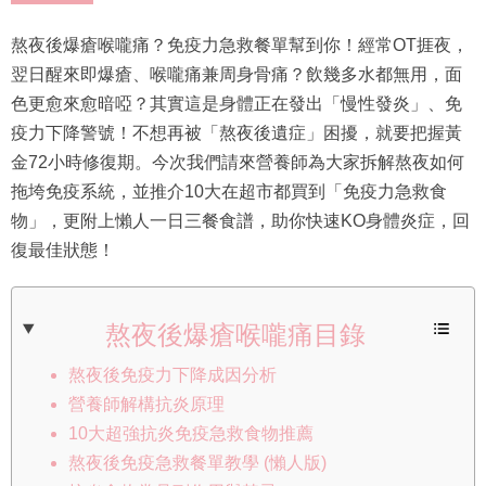
熬夜後爆瘡喉嚨痛？免疫力急救餐單幫到你！經常OT捱夜，
翌日醒來即爆瘡、喉嚨痛兼周身骨痛？飲幾多水都無用，面
色更愈來愈暗啞？其實這是身體正在發出「慢性發炎」、免
疫力下降警號！不想再被「熬夜後遺症」困擾，就要把握黃
金72小時修復期。今次我們請來營養師為大家拆解熬夜如何
拖垮免疫系統，並推介10大在超市都買到「免疫力急救食
物」，更附上懶人一日三餐食譜，助你快速KO身體炎症，回
復最佳狀態！
熬夜後爆瘡喉嚨痛目錄
熬夜後免疫力下降成因分析
營養師解構抗炎原理
10大超強抗炎免疫急救食物推薦
熬夜後免疫急救餐單教學 (懶人版)