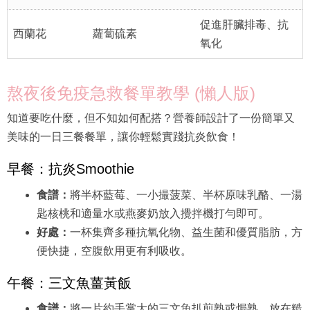
促進肝臟排毒、抗
西蘭花
蘿蔔硫素
氧化
熬夜後免疫急救餐單教學 (懶人版)
知道要吃什麼，但不知如何配搭？營養師設計了一份簡單又
美味的一日三餐餐單，讓你輕鬆實踐抗炎飲食！
早餐：抗炎Smoothie
食譜：
將半杯藍莓、一小撮菠菜、半杯原味乳酪、一湯
匙核桃和適量水或燕麥奶放入攪拌機打勻即可。
好處：
一杯集齊多種抗氧化物、益生菌和優質脂肪，方
便快捷，空腹飲用更有利吸收。
午餐：三文魚薑黃飯
食譜：
將一片約手掌大的三文魚扒煎熟或焗熟，放在糙