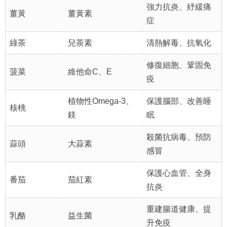
強力抗炎、紓緩痛
薑黃
薑黃素
症
綠茶
兒茶素
清熱解毒、抗氧化
修復細胞、鞏固免
菠菜
維他命C、E
疫
植物性Omega-3、
保護腦部、改善睡
核桃
鎂
眠
殺菌抗病毒、預防
蒜頭
大蒜素
感冒
保護心血管、全身
番茄
茄紅素
抗炎
重建腸道健康、提
乳酪
益生菌
升免疫