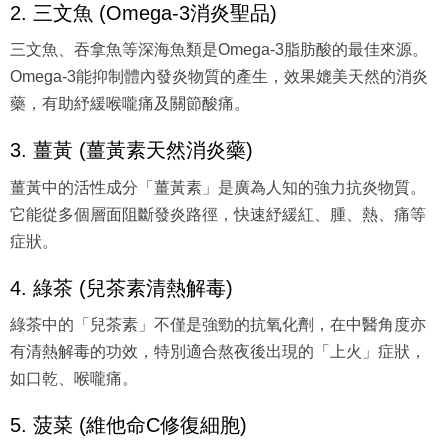
2. 三文魚 (Omega-3消炎聖品)
三文魚、吞拿魚等深海魚類是Omega-3脂肪酸的最佳來源。
Omega-3能抑制體內發炎物質的產生，效果媲美天然的消炎
藥，有助紓緩喉嚨痛及關節酸痛。
3. 薑黃 (薑黃素天然消炎藥)
薑黃中的活性成分「薑黃素」是廣為人知的強力抗炎物質。
它能從多個層面阻斷發炎路徑，快速紓緩紅、腫、熱、痛等
症狀。
4. 綠茶 (兒茶素清熱解毒)
綠茶中的「兒茶素」不僅是強勁的抗氧化劑，在中醫角度亦
有清熱解毒的功效，特別適合熬夜後出現的「上火」症狀，
如口乾、喉嚨痛。
5. 菠菜 (維他命C修復細胞)