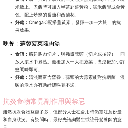
米飯上。煮飯時可加入半茶匙薑黃粉，讓米飯變成金黃
色。配上炒熟的番茄和西蘭花。
好處：
Omega-3配搭薑黃素，發揮一加一大於二的抗
炎效果。
晚餐：蒜蓉菠菜雞肉湯
食譜：
將雞胸肉切片，與幾瓣蒜頭（切片或拍碎）一同
放入滾水中煮熟。最後加入一大把菠菜，煮滾後加少許
鹽調味即可。
好處：
清淡而富含營養，蒜頭的大蒜素能對抗病菌，溫
暖的湯水亦有助紓緩喉嚨不適。
抗炎食物常見副作用與禁忌
雖然抗炎食物益處多多，但部分人士在食用時仍需注意份量
和自身狀況。有疑問時，最好先諮詢醫生或註冊營養師的意
見。