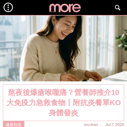
熬夜後爆瘡喉嚨痛？營養師推介10
大免疫力急救食物丨附抗炎餐單KO
身體發炎
mcchan
Jul 7 2026
健康指南