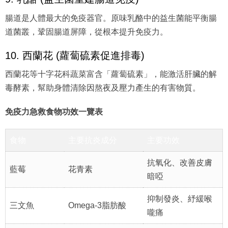
腸道是人體最大的免疫器官。原味乳酪中的益生菌能平衡腸
道菌叢，鞏固腸道屏障，從根本提升免疫力。
10. 西蘭花 (蘿蔔硫素促進排毒)
西蘭花等十字花科蔬菜富含「蘿蔔硫素」，能激活肝臟的解
毒酵素，幫助身體清除因熬夜及壓力產生的有害物質。
免疫力急救食物功效一覽表
食物
主要抗炎成分
主要功效
抗氧化、改善皮膚
藍莓
花青素
暗啞
抑制發炎、紓緩喉
三文魚
Omega-3脂肪酸
嚨痛