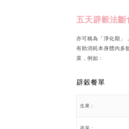
五天辟穀法斷
亦可稱為「淨化期」
有助消耗本身體內多
菜，例如：
辟穀餐單
生果：
蔬菜：