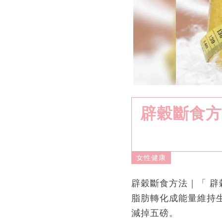
辟穀斷食方
女性健康
辟穀斷食方法｜「 
脂肪轉化成能量維持
減掉五磅。