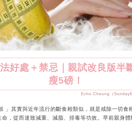
法好處＋禁忌｜親試改良版半
瘦5磅！
Echo Cheung（Sunda
辟穀 」其實與近年流行的斷食相類似，就是戒除一切食
生命，從而達致減重、減脂、排毒等功效。早前親身體