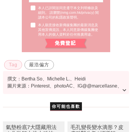
本人已詳閱並同意遵守本文列明條款及
細則。 請瀏覽(
nmg.com.hk/privacy
) 閱
讀本公司的私隱政策聲明。
本人願意接收新傳媒集團的最新消息及
其他宣傳資訊，本人同意新傳媒集團使
用本人的個人資料於任何推廣用途。
Tag
嚴浩偏方
撰文：Bertha So、Michelle L.、Heidi
圖片來源：Pinterest、photoAC、IG@@marcellasne、
IG@Jessica.syj
、healthytasteoflife.com、Adobe Stock
資料或影片來源：i-cable
你可能也喜歡
氣墊粉底7大隱藏用法
毛孔變長變水滴形？皮