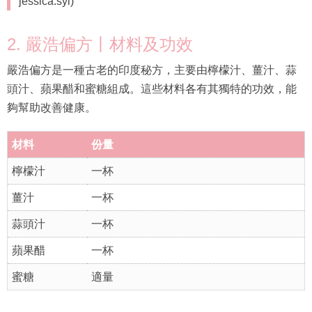
jessica.syi)
2. 嚴浩偏方丨材料及功效
嚴浩偏方是一種古老的印度秘方，主要由檸檬汁、薑汁、蒜
頭汁、蘋果醋和蜜糖組成。這些材料各有其獨特的功效，能
夠幫助改善健康。
材料
份量
檸檬汁
一杯
薑汁
一杯
蒜頭汁
一杯
蘋果醋
一杯
蜜糖
適量