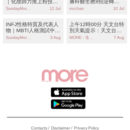
｜化妝師力推上粉技巧
膚科醫生教8招逆轉
造就透薄細緻原生肌！
「膠原流失型毛孔」丨
SundayMore編輯部
12 Jul
mcchan
10 Jul
告別顯老鬆弛肌
INFJ性格特質及代表人
上午12時00分 天文台特
物｜MBTI人格測試中被
別天氣提示：天文台提
稱為「提倡者」人格
醒週末酷熱天氣市民需
SundayMore編輯部
3 Aug
MORE - 生活品味
7 Aug
注意防暑措施
/
/
Contacts
Disclaimer
Privacy Policy