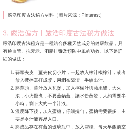
嚴浩印度古法秘方材料（圖片來源：Pinterest）
3. 嚴浩偏方丨嚴浩印度古法秘方做法
嚴浩印度古法秘方是一種結合多種天然成分的健康飲品，具
有通血管、抗衰老、消脂排毒及預防中風的功效。以下是詳
細的做法：
蒜頭去皮，薑去皮切小片，一起放入榨汁機榨汁，或者
放入攪拌器打成漿，用網布隔渣，手絞出汁。
將蒜頭、薑汁放入瓦煲，加入檸檬汁與蘋果醋，大火
滾，小火慢煮，不要蓋鍋蓋，讓水份蒸發，大約需要半
小時，剩下大約一半汁液。
溫度降下後，加入蜜糖，仔細攪勻，蜜糖需要很多，主
要是令汁液容易入口。
將成品存在有蓋的玻璃瓶中，放入雪櫃。每天早飯前空