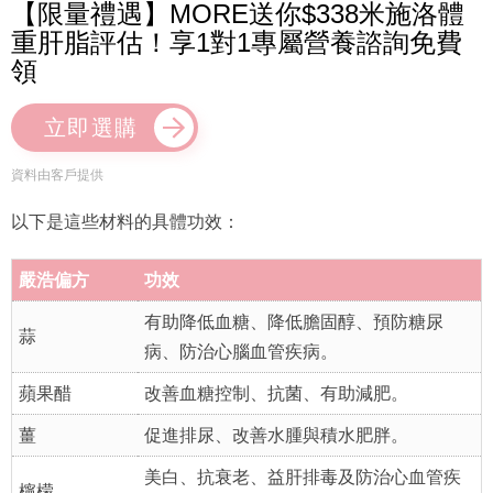
【限量禮遇】MORE送你$338米施洛體
重肝脂評估！享1對1專屬營養諮詢免費
領
立即選購
資料由客戶提供
以下是這些材料的具體功效：
嚴浩偏方
功效
有助降低血糖、降低膽固醇、預防糖尿
蒜
病、防治心腦血管疾病。
蘋果醋
改善血糖控制、抗菌、有助減肥。
薑
促進排尿、改善水腫與積水肥胖。
美白、抗衰老、益肝排毒及防治心血管疾
檸檬