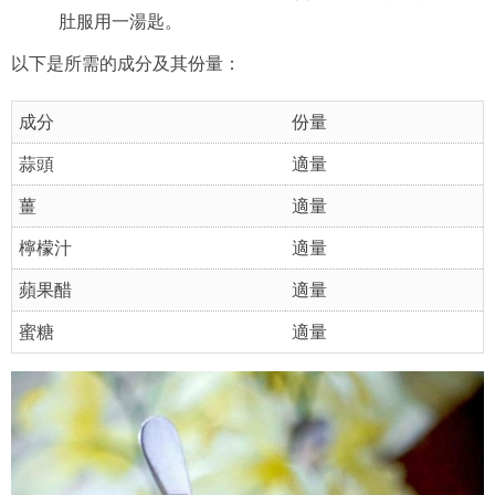
肚服用一湯匙。
以下是所需的成分及其份量：
成分
份量
蒜頭
適量
薑
適量
檸檬汁
適量
蘋果醋
適量
蜜糖
適量