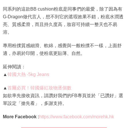
同系列的這款BB cushion粉底是同事們的最愛，除了因為有
G-Dragon做代言人，想不到它的遮瑕效果不錯，粉底水潤透
亮、質感柔滑，而且持久度高，妝容可持續一整天也不易
溶。
專用粉撲質感細滑、軟綿，感覺與一般粉撲不一樣，上面舒
適，亦易於印開，使粉底更貼薄、自然。
延伸閱讀：
▲
韓國大熱 -5kg Jeans
▲
首爾必買！韓國爆紅妝物逐個數
如欲率先接收資訊，請讚好我們的FB專頁並於「已讚好」選
單設定「搶先看」，多謝支持。
More Facebook :
https://www.facebook.com/morehk.hk