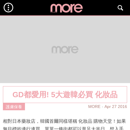
GD都愛用! 5大遊韓必買 化妝品
MORE
Apr 27 2016
護膚保養
相對日本藥妝店，韓國首爾同樣堪稱 化妝品 購物天堂！如果
無目標的邊行邊買，單單一條街都可以逛足大半日。想入手