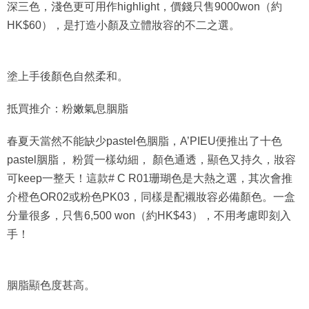
深三色，淺色更可用作highlight，價錢只售9000won（約
HK$60），是打造小顏及立體妝容的不二之選。
塗上手後顏色自然柔和。
抵買推介：粉嫩氣息胭脂
春夏天當然不能缺少pastel色胭脂，A’PIEU便推出了十色
pastel胭脂， 粉質一樣幼細， 顏色通透，顯色又持久，妝容
可keep一整天！這款# C R01珊瑚色是大熱之選，其次會推
介橙色OR02或粉色PK03，同樣是配襯妝容必備顏色。一盒
分量很多，只售6,500 won（約HK$43），不用考慮即刻入
手！
胭脂顯色度甚高。