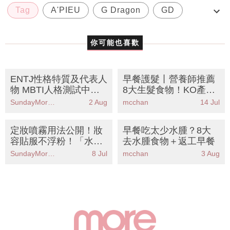
Tag
A'PIEU
G Dragon
GD
Moonshot
你可能也喜歡
ENTJ性格特質及代表人
早餐護髮丨營養師推薦
物 MBTI人格測試中被
8大生髮食物！KO產後
稱為「指揮官」人格
脫髮壓力掉髮 附懶人食
SundayMore編輯部
2 Aug
mcchan
14 Jul
譜
定妝噴霧用法公開！妝
早餐吃太少水腫？8大
容貼服不浮粉！「水彈
去水腫食物＋返工早餐
女王」權恩妃靠1招打
SundayMore編輯部
8 Jul
mcchan
3 Aug
造防水妝！