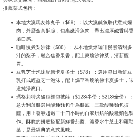
推薦菜式包括：
本地大澳馬友炸丸子（$88）：以大澳鹹魚取代意式煙
肉，外層金黃酥脆，包裹嫩滑魚肉，帶出濃厚鹹香與香
脆口感。
咖啡慢煮梨沙律（$88）：以本地烘焙咖啡慢煮清甜多
汁的梨子，融合焦香果香，配上爽脆沙律菜，清新醒
胃。
豆乳芝士泡沫配佛卡夏多士（$78）：選用每日新鮮豆
乳打成輕盈芝士泡沫，配上焗至香脆的佛卡夏多士，味
道純淨爽口。
瑪格莉特烤酸種麵包披薩（$128/半份；$218/全份）：
意大利薄餅選用酸種麵包作為餅底，三款酸種麵包披
薩，用上發酵超過二十四小時的自家烘焙的酸種麵包製
作。酥脆的餅底搭配新鮮番茄醬、濃香水牛芝士和羅勒
葉，是最經典的意式風味。