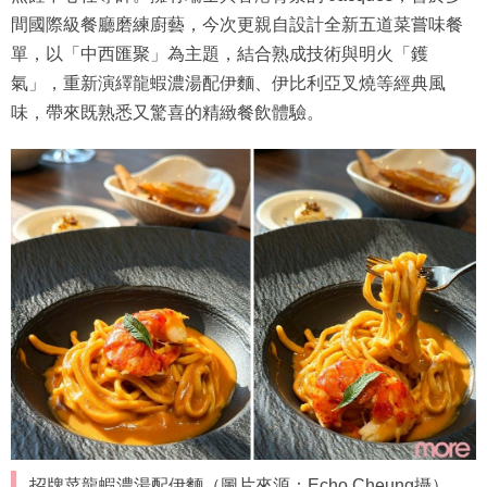
間國際級餐廳磨練廚藝，今次更親自設計全新五道菜嘗味餐
單，以「中西匯聚」為主題，結合熟成技術與明火「鑊
氣」，重新演繹龍蝦濃湯配伊麵、伊比利亞叉燒等經典風
味，帶來既熟悉又驚喜的精緻餐飲體驗。
招牌菜龍蝦濃湯配伊麵（圖片來源：Echo Cheung攝）