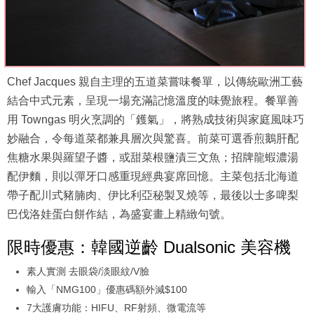
Chef Jacques 親自主理的五道菜嘗味餐單，以傳統歐洲工藝
結合中式元素，呈現一場充滿記憶溫度的味覺旅程。餐單善
用 Towngas 明火烹調的「鑊氣」，將熟成技術與家庭風味巧
妙融合，令每道菜都兼具層次與驚喜。前菜可選香煎鵝肝配
焦糖水果與羅望子醬，或甜菜根鹽漬三文魚；招牌龍蝦濃湯
配伊麵，則以彈牙口感重現經典宴席回憶。主菜包括北海道
帶子配川式豬腩肉、伊比利亞秘製叉燒等，最後以士多啤梨
巴伐洛娃蛋白餅作結，為盛宴畫上精緻句號。
限時優惠：韓國逆齡 Dualsonic 美容機
素人實測 去眼袋/淡眼紋/V臉
輸入「NMG100」優惠碼額外減$100
7大護膚功能：HIFU、RF射頻、微電流等