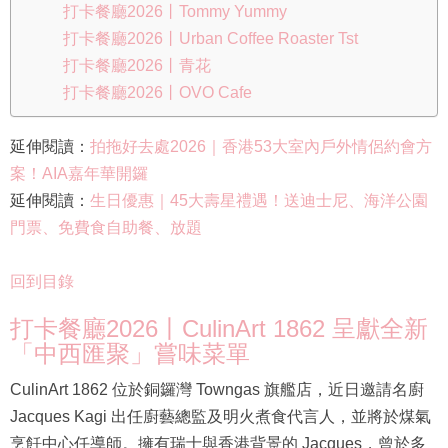
打卡餐廳2026丨Tommy Yummy
打卡餐廳2026丨Urban Coffee Roaster Tst
打卡餐廳2026丨青花
打卡餐廳2026丨OVO Cafe
延伸閱讀：
拍拖好去處2026｜香港53大室內戶外情侶約會方
案！AIA嘉年華開鑼
延伸閱讀：
生日優惠｜45大壽星禮遇！送迪士尼、海洋公園
門票、免費食自助餐、放題
回到目錄
打卡餐廳2026丨CulinArt 1862 呈獻全新
「中西匯聚」嘗味菜單
CulinArt 1862 位於銅鑼灣 Towngas 旗艦店，近日邀請名廚
Jacques Kagi 出任廚藝總監及明火煮食代言人，並將於煤氣
烹飪中心任導師。擁有瑞士與香港背景的 Jacques，曾於多