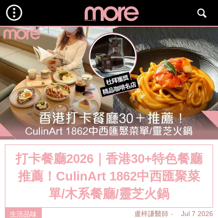
打卡餐廳2026｜香港30+特色餐廳
推薦！CulinArt 1862中西匯聚菜
單/木系餐廳/靈芝火鍋
盧梓謙醫師
Jul 7 2026
生活品味