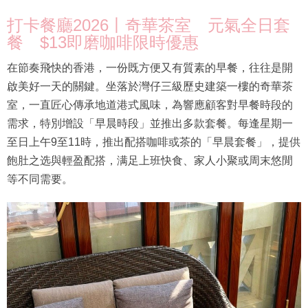
打卡餐廳2026丨奇華茶室 元氣全日套
餐 $13即磨咖啡限時優惠
在節奏飛快的香港，一份既方便又有質素的早餐，往往是開
啟美好一天的關鍵。坐落於灣仔三級歷史建築一樓的奇華茶
室，一直匠心傳承地道港式風味，為響應顧客對早餐時段的
需求，特別增設「早晨時段」並推出多款套餐。每逢星期一
至日上午9至11時，推出配搭咖啡或茶的「早晨套餐」，提供
飽肚之选與輕盈配搭，满足上班快食、家人小聚或周末悠閒
等不同需要。