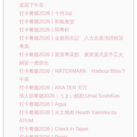
道菜下午茶」
打卡餐廳2026丨十侍Juji
打卡餐廳2026丨和氣食堂
打卡餐廳2026丨閩粵軒
打卡餐廳2026丨金紫荊生記 八大名菜演繹精深
粵菜
打卡餐廳2026丨新派粵菜館 廣東菜式及手工火
鍋皆一應俱全
打卡餐廳2026｜WATERMARK Harbour Bliss下
午茶
打卡餐廳2026｜ANA TEN 天穴
情人節餐廳2026｜うまい鮨勘 Umai SushiKan
打卡餐廳2026丨Aqua
打卡餐廳2026丨火土燒肉 Hearth Yakiniku by
ATUM
打卡餐廳2026丨Check In Taipei