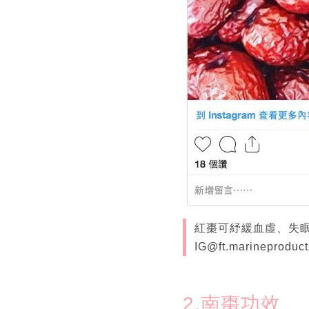
紅棗可紓緩血虛、失
IG@ft.marineproduct
2.南棗功效