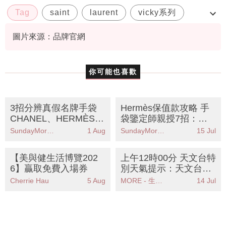
Tag
saint
laurent
vicky系列
名牌手袋
圖片來源：品牌官網
你可能也喜歡
3招分辨真假名牌手袋
Hermès保值款攻略 手
CHANEL、HERMÈS、
袋鑒定師親授7招：款
GUCCI 二手中古手袋入
式、顏色、皮質哪款才
SundayMore編輯部
1 Aug
SundayMore編輯部
15 Jul
手前必看
保值？
【美與健生活博覽202
上午12時00分 天文台特
6】贏取免費入場券
別天氣提示：天文台可
能今日發出一號戒備信
Cherrie Hau
5 Aug
MORE - 生活品味
14 Jul
號低壓區接近本港